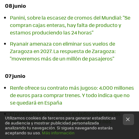
08 junio
Panini, sobre la escasez de cromos del Mundial: "Se
compran cajas enteras, hay falta de producto y
estamos produciendo las 24 horas"
Ryanair amenaza con eliminar sus vuelos de
Zaragoza en 2027. La respuesta de Zaragoza:
"moveremos más de un millón de pasajeros"
07 junio
Renfe ofrece su contrato más jugoso: 4.000 millones
de euros para comprar trenes. Y todo indica que no
se quedará en España
El problema de los coches estadounidenses en
Utilizamos cookies de terceros para generar estadísticas
Europa no son los aranceles: es que no nos
de audiencia y mostrar publicidad personalizada
analizando tu navegación. Si sigues navegando estarás
interesan lo más mínimo
aceptando su uso.
Más información