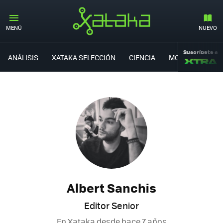
MENÚ
NUEVO
Suscríbete a
ANÁLISIS
XATAKA SELECCIÓN
CIENCIA
MOVILIDAD
Albert Sanchis
Editor Senior
En Xataka desde
hace 7 años