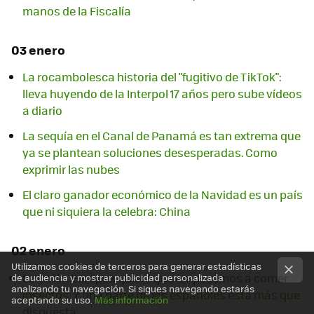
manos de la Fiscalía
03 enero
La rocambolesca historia del "fugitivo de TikTok":
lleva huyendo de la Interpol 17 años pero sube vídeos
a diario
La sequía en el Canal de Panamá es tan extrema que
ya se plantean soluciones desesperadas. Como
exprimir las nubes
El claro ganador económico de la Navidad es un país
que ni siquiera la celebra: China
02 enero
Utilizamos cookies de terceros para generar estadísticas
La Unión Europea quiere que empecemos a comer
de audiencia y mostrar publicidad personalizada
analizando tu navegación. Si sigues navegando estarás
insectos. Y una parte de los españoles está más que
aceptando su uso.
Más información
dispuesta