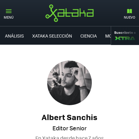
MENÚ
NUEVO
Suscríbete a
ANÁLISIS
XATAKA SELECCIÓN
CIENCIA
MOVILIDAD
Albert Sanchis
Editor Senior
En Xataka desde
hace 7 años