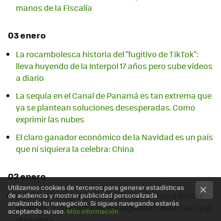
manos de la Fiscalía
03 enero
La rocambolesca historia del "fugitivo de TikTok":
lleva huyendo de la Interpol 17 años pero sube vídeos
a diario
La sequía en el Canal de Panamá es tan extrema que
ya se plantean soluciones desesperadas. Como
exprimir las nubes
El claro ganador económico de la Navidad es un país
que ni siquiera la celebra: China
02 enero
Utilizamos cookies de terceros para generar estadísticas
La Unión Europea quiere que empecemos a comer
de audiencia y mostrar publicidad personalizada
analizando tu navegación. Si sigues navegando estarás
insectos. Y una parte de los españoles está más que
aceptando su uso.
Más información
dispuesta