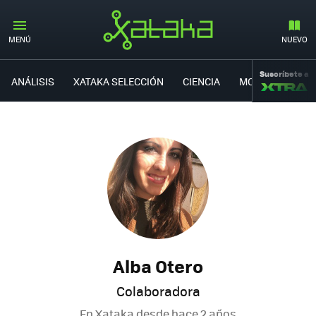
MENÚ
NUEVO
Suscríbete a
ANÁLISIS
XATAKA SELECCIÓN
CIENCIA
MOVILIDAD
Alba Otero
Colaboradora
En Xataka desde
hace 2 años