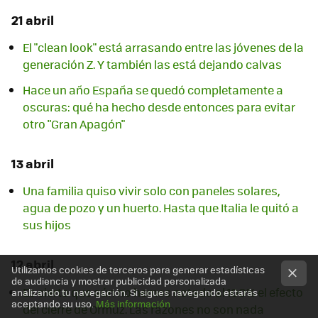
21 abril
El "clean look" está arrasando entre las jóvenes de la
generación Z. Y también las está dejando calvas
Hace un año España se quedó completamente a
oscuras: qué ha hecho desde entonces para evitar
otro "Gran Apagón"
13 abril
Una familia quiso vivir solo con paneles solares,
agua de pozo y un huerto. Hasta que Italia le quitó a
sus hijos
12 abril
Utilizamos cookies de terceros para generar estadísticas
de audiencia y mostrar publicidad personalizada
Es cierto que aún no hemos notado al 100% el efecto
analizando tu navegación. Si sigues navegando estarás
aceptando su uso.
Más información
del cierre de Ormuz. Las razones no son nada