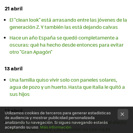
21 abril
El "clean look" está arrasando entre las jóvenes de la
generación Z. Y también las está dejando calvas
Hace un año España se quedó completamente a
oscuras: qué ha hecho desde entonces para evitar
otro "Gran Apagón"
13 abril
Una familia quiso vivir solo con paneles solares,
agua de pozo y un huerto. Hasta que Italia le quitó a
sus hijos
12 abril
Utilizamos cookies de terceros para generar estadísticas
de audiencia y mostrar publicidad personalizada
Es cierto que aún no hemos notado al 100% el efecto
analizando tu navegación. Si sigues navegando estarás
aceptando su uso.
Más información
del cierre de Ormuz. Las razones no son nada