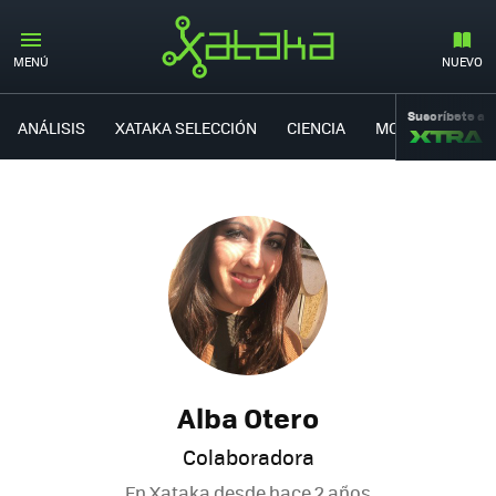
MENÚ
NUEVO
Suscríbete a
ANÁLISIS
XATAKA SELECCIÓN
CIENCIA
MOVILIDAD
Alba Otero
Colaboradora
En Xataka desde
hace 2 años