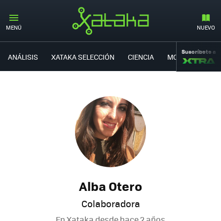
MENÚ
NUEVO
Suscríbete a
ANÁLISIS
XATAKA SELECCIÓN
CIENCIA
MOVILIDAD
Alba Otero
Colaboradora
En Xataka desde
hace 2 años