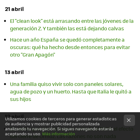
21 abril
El "clean look" está arrasando entre las jóvenes de la
generación Z. Y también las está dejando calvas
Hace un año España se quedó completamente a
oscuras: qué ha hecho desde entonces para evitar
otro "Gran Apagón"
13 abril
Una familia quiso vivir solo con paneles solares,
agua de pozo y un huerto. Hasta que Italia le quitó a
sus hijos
12 abril
Utilizamos cookies de terceros para generar estadísticas
de audiencia y mostrar publicidad personalizada
Es cierto que aún no hemos notado al 100% el efecto
analizando tu navegación. Si sigues navegando estarás
aceptando su uso.
Más información
del cierre de Ormuz. Las razones no son nada