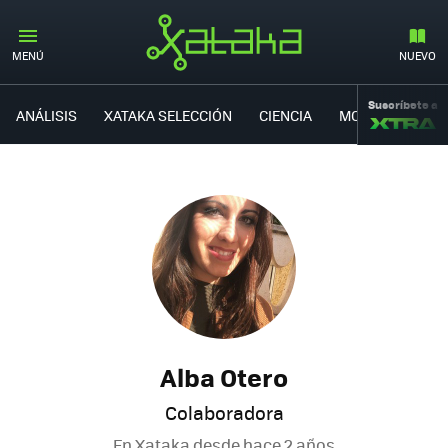
MENÚ
NUEVO
Suscríbete a
ANÁLISIS
XATAKA SELECCIÓN
CIENCIA
MOVILIDAD
Alba Otero
Colaboradora
En Xataka desde
hace 2 años