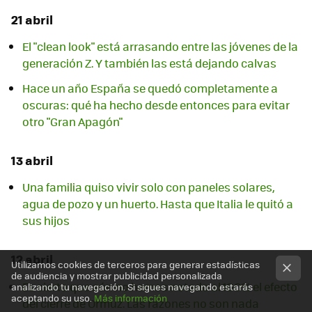
21 abril
El "clean look" está arrasando entre las jóvenes de la
generación Z. Y también las está dejando calvas
Hace un año España se quedó completamente a
oscuras: qué ha hecho desde entonces para evitar
otro "Gran Apagón"
13 abril
Una familia quiso vivir solo con paneles solares,
agua de pozo y un huerto. Hasta que Italia le quitó a
sus hijos
12 abril
Utilizamos cookies de terceros para generar estadísticas
de audiencia y mostrar publicidad personalizada
Es cierto que aún no hemos notado al 100% el efecto
analizando tu navegación. Si sigues navegando estarás
aceptando su uso.
Más información
del cierre de Ormuz. Las razones no son nada