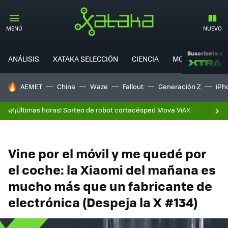
MENÚ
NUEVO
Suscríbete a
ANÁLISIS
XATAKA SELECCIÓN
CIENCIA
MOVILIDAD
HOY SE HABLA DE
AEMET
China
Waze
Fallout
Generación Z
iPh
🌿¡Últimas horas! Sorteo de robot cortacésped Mova ViAX
Vine por el móvil y me quedé por
el coche: la Xiaomi del mañana es
mucho más que un fabricante de
electrónica (Despeja la X #134)