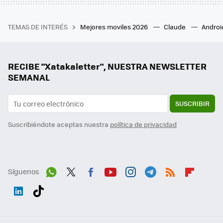
TEMAS DE INTERÉS
Mejores moviles 2026
Claude
Androi
RECIBE "Xatakaletter", NUESTRA NEWSLETTER
SEMANAL
SUSCRIBIR
Suscribiéndote aceptas nuestra
política de privacidad
Síguenos
Wh
Twit
Fac
You
Inst
Tele
RSS
Flip
ats
ter
ebo
tub
agr
gra
boa
Link
Tikt
App
ok
e
am
m
rd
edI
ok