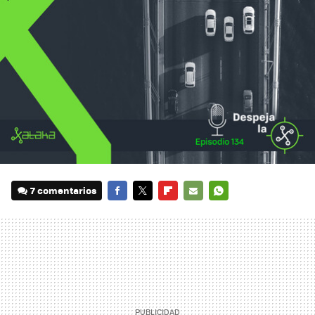
7 comentarios
FACEBOOK
TWITTER
FLIPBOARD
E-
WHATSAPP
MAIL