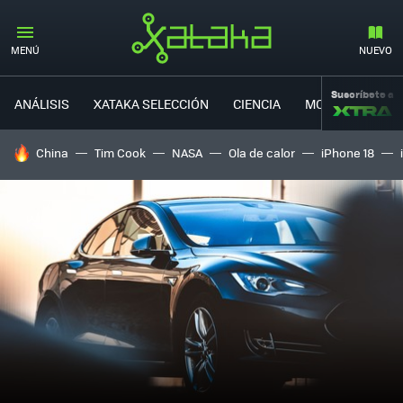
MENÚ
NUEVO
Suscríbete a
ANÁLISIS
XATAKA SELECCIÓN
CIENCIA
MOVILIDAD
HOY SE HABLA DE
China
Tim Cook
NASA
Ola de calor
iPhone 18