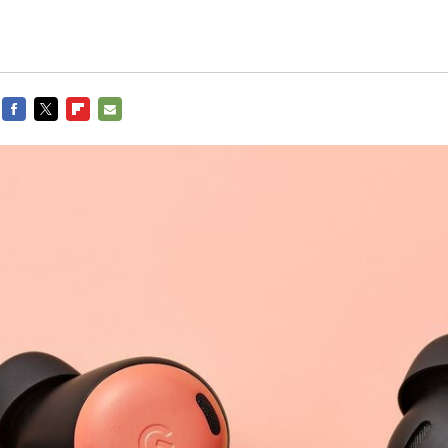
FACEBOOK
TWITTER
FLIPBOARD
E-
MAIL