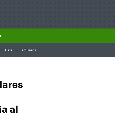
Café
Jeff Bezos
ulares
a al