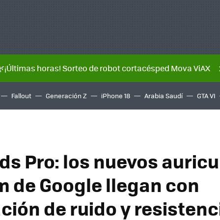
🌿¡Últimas horas! Sorteo de robot cortacésped Mova ViAX
Fallout
Generación Z
iPhone 18
Arabia Saudí
GTA VI
ds Pro: los nuevos auric
 de Google llegan con
ión de ruido y resistenci