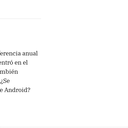
erencia anual
ntró en el
también
 ¿Se
de Android?