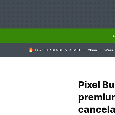
HOY SE HABLA DE
AEMET
China
Waze
Pixel Bu
premium
cancelac