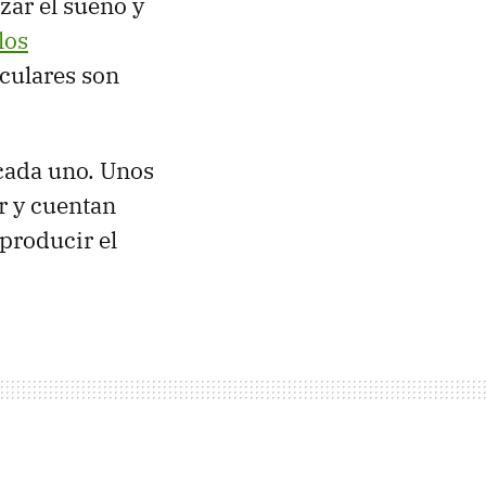
zar el sueño y
los
iculares son
cada uno. Unos
r y cuentan
eproducir el