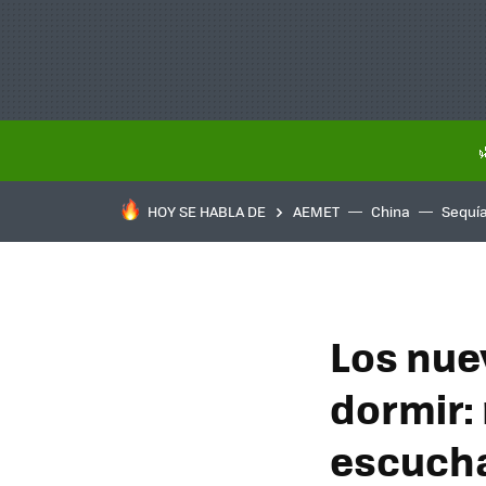
HOY SE HABLA DE
AEMET
China
Sequí
Los nue
dormir:
escucha