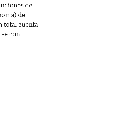
anciones de
ónoma) de
n total cuenta
rse con