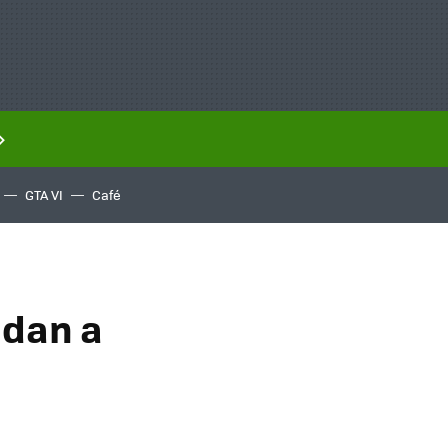
GTA VI
Café
udan a