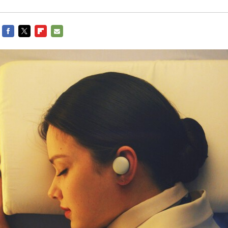
FACEBOOK
TWITTER
FLIPBOARD
E-
MAIL