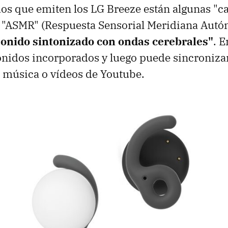
dos que emiten los LG Breeze están algunas "c
s "ASMR" (Respuesta Sensorial Meridiana Aut
sonido sintonizado con ondas cerebrales"
. E
onidos incorporados y luego puede sincroniza
 música o vídeos de Youtube.