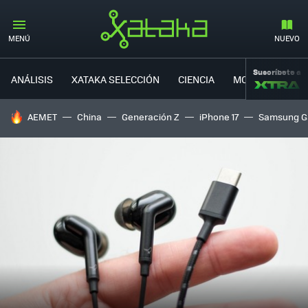
MENÚ
NUEVO
Suscríbete a
ANÁLISIS
XATAKA SELECCIÓN
CIENCIA
MOVILIDAD
HOY SE HABLA DE
AEMET
China
Generación Z
iPhone 17
Samsung G