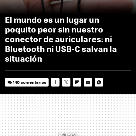
El mundo es un lugar un
poquito peor sin nuestro
conector de auriculares: ni
Bluetooth ni USB-C salvan la
situación
140 comentarios
FACEBOOK
TWITTER
FLIPBOARD
E-
WHATSAPP
MAIL