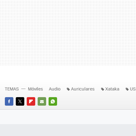
TEMAS
Móviles
Audio
Auriculares
Xataka
US
FACEBOOK
TWITTER
FLIPBOARD
E-
WHATSAPP
MAIL