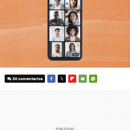
30 comentarios
FACEBOOK
TWITTER
FLIPBOARD
E-
WHATSAPP
MAIL