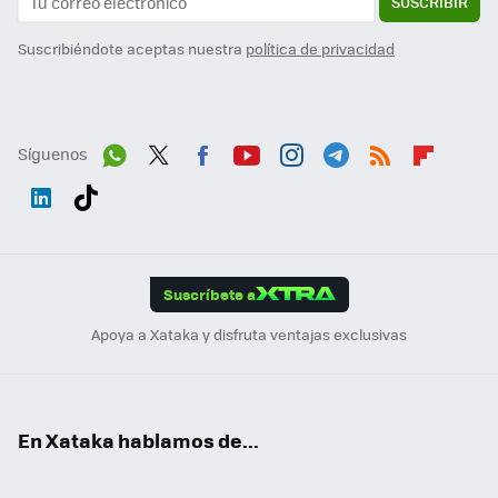
SUSCRIBIR
Suscribiéndote aceptas nuestra
política de privacidad
Síguenos
Wh
Twit
Fac
You
Inst
Tele
RSS
Flip
ats
ter
ebo
tub
agr
gra
boa
Link
Tikt
App
ok
e
am
m
rd
edI
ok
Suscríbete a
n
Apoya a Xataka y disfruta ventajas exclusivas
En Xataka hablamos de...