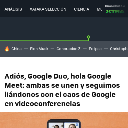
Suscríbete a
ANÁLISIS
XATAKA SELECCIÓN
CIENCIA
MOVILIDAD
HOY SE HABLA DE
China
Elon Musk
Generación Z
Eclipse
Christoph
Adiós, Google Duo, hola Google
Meet: ambas se unen y seguimos
liándonos con el caos de Google
en videoconferencias