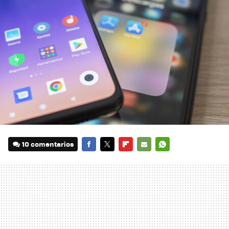
10 comentarios
FACEBOOK
TWITTER
FLIPBOARD
E-
WHATSAPP
MAIL