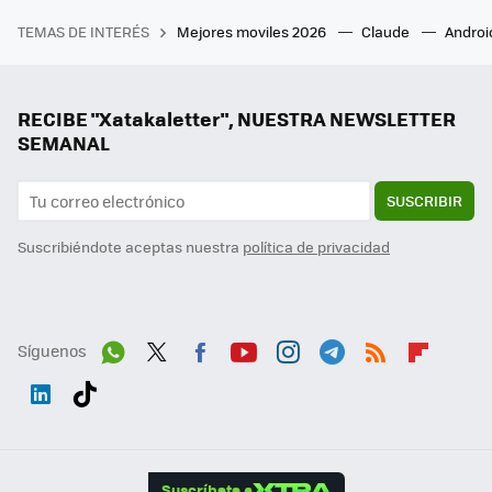
TEMAS DE INTERÉS
Mejores moviles 2026
Claude
Androi
RECIBE "Xatakaletter", NUESTRA NEWSLETTER
SEMANAL
SUSCRIBIR
Suscribiéndote aceptas nuestra
política de privacidad
Síguenos
Wh
Twit
Fac
You
Inst
Tele
RSS
Flip
ats
ter
ebo
tub
agr
gra
boa
Link
Tikt
App
ok
e
am
m
rd
edI
ok
Suscríbete a