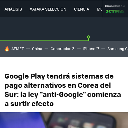
Suscríbete a
ANÁLISIS
XATAKA SELECCIÓN
CIENCIA
MOVILIDAD
HOY SE HABLA DE
AEMET
China
Generación Z
iPhone 17
Samsung G
Google Play tendrá sistemas de
pago alternativos en Corea del
Sur: la ley "anti-Google" comienza
a surtir efecto