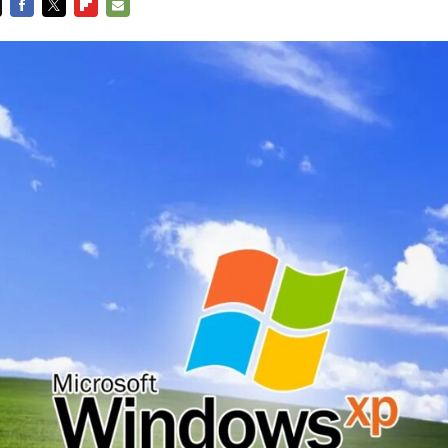
FACEBOOK
TWITTER
FLIPBOARD
E-
MAIL