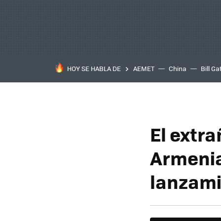
HOY SE HABLA DE
AEMET
China
Bill Ga
El extr
Armenia
lanzami