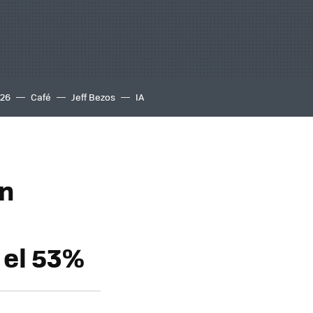
S26
Café
Jeff Bezos
IA
en
 el 53%