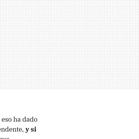
 eso ha dado
rendente,
y si
 sus