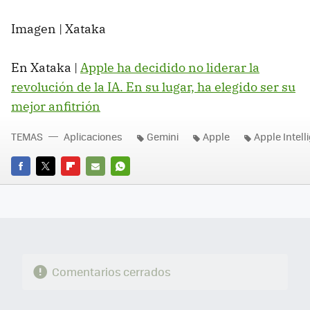
Imagen | Xataka
En Xataka |
Apple ha decidido no liderar la
revolución de la IA. En su lugar, ha elegido ser su
mejor anfitrión
TEMAS
Aplicaciones
Gemini
Apple
Apple Intell
FACEBOOK
TWITTER
FLIPBOARD
E-
WHATSAPP
MAIL
Comentarios cerrados