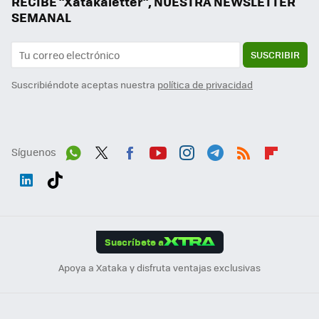
RECIBE "Xatakaletter", NUESTRA NEWSLETTER
SEMANAL
SUSCRIBIR
Suscribiéndote aceptas nuestra
política de privacidad
Síguenos
Wh
Twit
Fac
You
Inst
Tele
RSS
Flip
ats
ter
ebo
tub
agr
gra
boa
Link
Tikt
App
ok
e
am
m
rd
edI
ok
Suscríbete a
n
Apoya a Xataka y disfruta ventajas exclusivas