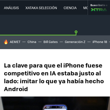
Suscríbete a
ANÁLISIS
XATAKA SELECCIÓN
CIENCIA
MOVILIDAD
HOY SE HABLA DE
AEMET
China
Bill Gates
Generación Z
iPhone 18
La clave para que el iPhone fuese
competitivo en IA estaba justo al
lado: imitar lo que ya había hecho
Android