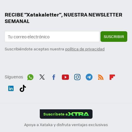
RECIBE "Xatakaletter", NUESTRA NEWSLETTER
SEMANAL
SUSCRIBIR
Suscribiéndote aceptas nuestra
política de privacidad
Síguenos
Wh
Twit
Fac
You
Inst
Tele
RSS
Flip
ats
ter
ebo
tub
agr
gra
boa
Link
Tikt
App
ok
e
am
m
rd
edI
ok
Suscríbete a
n
Apoya a Xataka y disfruta ventajas exclusivas