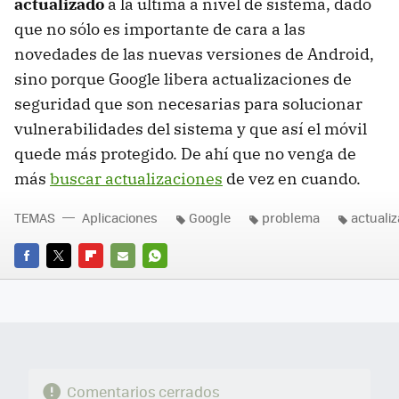
actualizado
a la última a nivel de sistema, dado
que no sólo es importante de cara a las
novedades de las nuevas versiones de Android,
sino porque Google libera actualizaciones de
seguridad que son necesarias para solucionar
vulnerabilidades del sistema y que así el móvil
quede más protegido. De ahí que no venga de
más
buscar actualizaciones
de vez en cuando.
TEMAS
Aplicaciones
Google
problema
actuali
FACEBOOK
TWITTER
FLIPBOARD
E-
WHATSAPP
MAIL
Comentarios cerrados