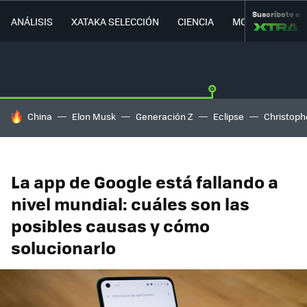
Suscríbete a
ANÁLISIS
XATAKA SELECCIÓN
CIENCIA
MOVILIDAD
HOY SE HABLA DE
China
Elon Musk
Generación Z
Eclipse
Christoph
La app de Google está fallando a
nivel mundial: cuáles son las
posibles causas y cómo
solucionarlo