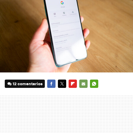
12 comentarios
FACEBOOK
TWITTER
FLIPBOARD
E-
WHATSAPP
MAIL