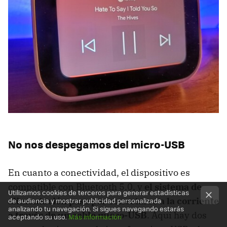
No nos despegamos del micro-USB
En cuanto a conectividad, el dispositivo es
compatible con Bluetooth 5.0, y
el sistema de
Utilizamos cookies de terceros para generar estadísticas
alimentación pasa por conectarse a la corriente
de audiencia y mostrar publicidad personalizada
analizando tu navegación. Si sigues navegando estarás
a través de un cable micro-USB
. Aquí hay dos
aceptando su uso.
Más información