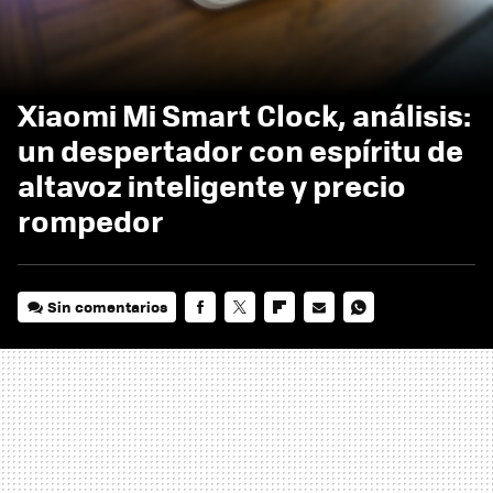
Xiaomi Mi Smart Clock, análisis:
un despertador con espíritu de
altavoz inteligente y precio
rompedor
Sin comentarios
FACEBOOK
TWITTER
FLIPBOARD
E-
WHATSAPP
MAIL