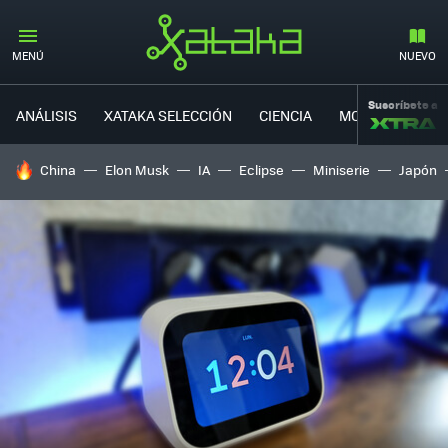
MENÚ
NUEVO
Suscríbete a
ANÁLISIS
XATAKA SELECCIÓN
CIENCIA
MOVILIDAD
HOY SE HABLA DE
China
Elon Musk
IA
Eclipse
Miniserie
Japón