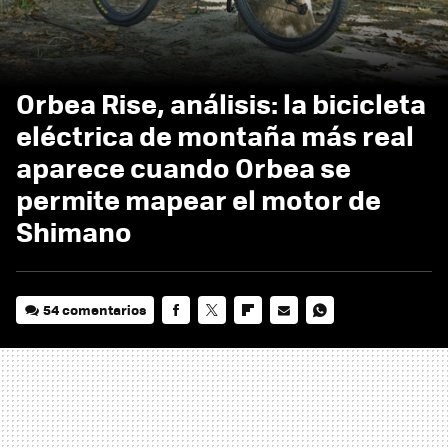
Orbea Rise, análisis: la bicicleta
eléctrica de montaña más real
aparece cuando Orbea se
permite mapear el motor de
Shimano
54 comentarios
FACEBOOK
TWITTER
FLIPBOARD
E-
WHATSAPP
MAIL