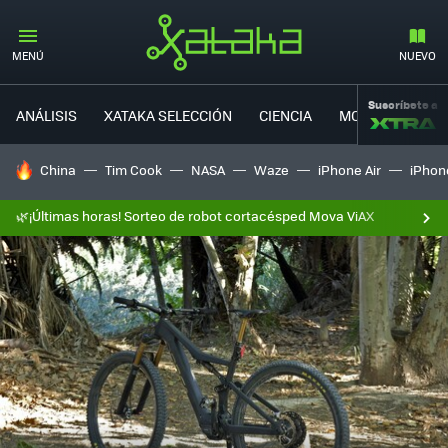
MENÚ
NUEVO
Suscríbete a
ANÁLISIS
XATAKA SELECCIÓN
CIENCIA
MOVILIDAD
HOY SE HABLA DE
China
Tim Cook
NASA
Waze
iPhone Air
iPhone
🌿¡Últimas horas! Sorteo de robot cortacésped Mova ViAX