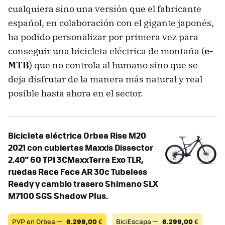
cualquiera sino una versión que el fabricante
español, en colaboración con el gigante japonés,
ha podido personalizar por primera vez para
conseguir una bicicleta eléctrica de montaña (
e-
MTB
) que no controla al humano sino que se
deja disfrutar de la manera más natural y real
posible hasta ahora en el sector.
Bicicleta eléctrica Orbea Rise M20
2021 con cubiertas Maxxis Dissector
2.40" 60 TPI 3CMaxxTerra Exo TLR,
ruedas Race Face AR 30c Tubeless
Ready y cambio trasero Shimano SLX
M7100 SGS Shadow Plus.
PVP en Orbea —
6.299,00
€
BiciEscapa —
6.299,00
€