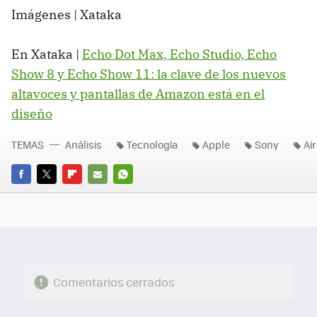
Imágenes | Xataka
En Xataka |
Echo Dot Max, Echo Studio, Echo
Show 8 y Echo Show 11: la clave de los nuevos
altavoces y pantallas de Amazon está en el
diseño
TEMAS
Análisis
Tecnología
Apple
Sony
Ai
FACEBOOK
TWITTER
FLIPBOARD
E-
WHATSAPP
MAIL
Comentarios cerrados