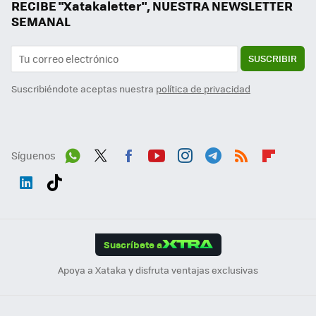
RECIBE "Xatakaletter", NUESTRA NEWSLETTER
SEMANAL
SUSCRIBIR
Suscribiéndote aceptas nuestra
política de privacidad
Síguenos
Wh
Twit
Fac
You
Inst
Tele
RSS
Flip
ats
ter
ebo
tub
agr
gra
boa
Link
Tikt
App
ok
e
am
m
rd
edI
ok
Suscríbete a
n
Apoya a Xataka y disfruta ventajas exclusivas