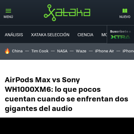
MENÚ
NUEVO
Suscríbete a
ANÁLISIS
XATAKA SELECCIÓN
CIENCIA
MOVILIDAD
HOY SE HABLA DE
China
Tim Cook
NASA
Waze
iPhone Air
iPhone
AirPods Max vs Sony
WH1000XM6: lo que pocos
cuentan cuando se enfrentan dos
gigantes del audio