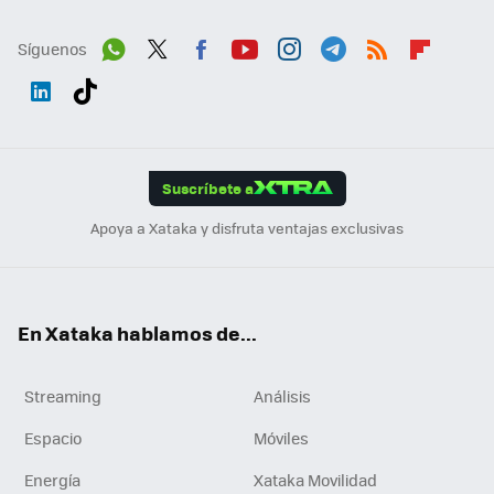
Síguenos
Wh
Twit
Fac
You
Inst
Tele
RSS
Flip
ats
ter
ebo
tub
agr
gra
boa
Link
Tikt
App
ok
e
am
m
rd
edI
ok
Suscríbete a
n
Apoya a Xataka y disfruta ventajas exclusivas
En Xataka hablamos de...
Streaming
Análisis
Espacio
Móviles
Energía
Xataka Movilidad