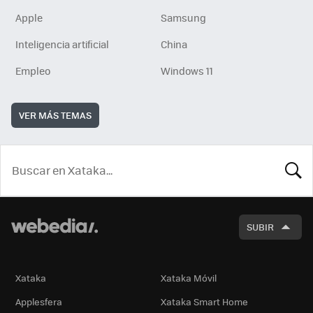
Apple
Samsung
Inteligencia artificial
China
Empleo
Windows 11
VER MÁS TEMAS
BUSCA
SUBIR
Xataka
Xataka Móvil
Applesfera
Xataka Smart Home