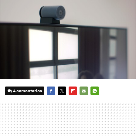
4 comentarios
FACEBOOK
TWITTER
FLIPBOARD
E-
WHATSAPP
MAIL