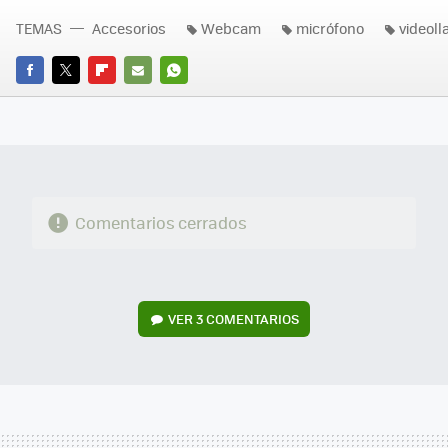
TEMAS
Accesorios
Webcam
micrófono
videol
FACEBOOK
TWITTER
FLIPBOARD
E-
WHATSAPP
MAIL
Comentarios cerrados
VER
3 COMENTARIOS