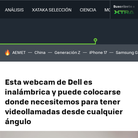
Suscríbete a
ANÁLISIS
XATAKA SELECCIÓN
CIENCIA
MOVILIDAD
HOY SE HABLA DE
AEMET
China
Generación Z
iPhone 17
Samsung G
Esta webcam de Dell es
inalámbrica y puede colocarse
donde necesitemos para tener
videollamadas desde cualquier
ángulo