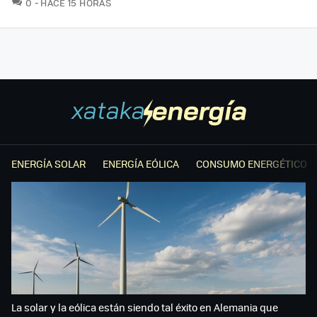
COMENTARIOS
0
HACE 15 HORAS
ENERGÍA SOLAR
ENERGÍA EÓLICA
CONSUMO ENERGÉTICO
La solar y la eólica están siendo tal éxito en Alemania que