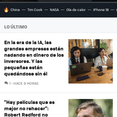
HOY SE HABLA DE
China
Tim Cook
NASA
Ola de calor
iPhone 18
LO ÚLTIMO
En la era de la IA, las
grandes empresas están
nadando en dinero de los
inversores. Y las
pequeñas están
quedándose sin él
COMENTARIOS
1
HACE 9 HORAS
"Hay películas que es
mejor no rehacer":
Robert Redford no