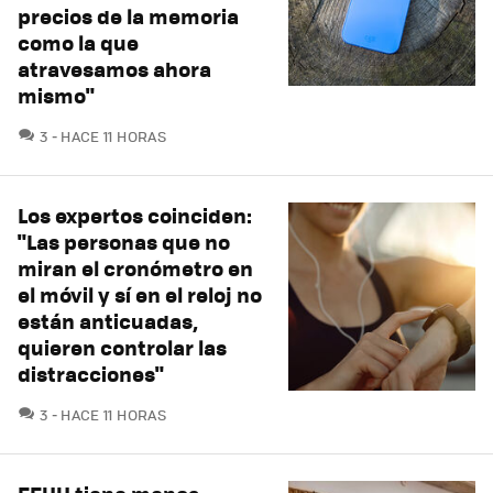
precios de la memoria
como la que
atravesamos ahora
mismo"
COMENTARIOS
3
HACE 11 HORAS
Los expertos coinciden:
"Las personas que no
miran el cronómetro en
el móvil y sí en el reloj no
están anticuadas,
quieren controlar las
distracciones"
COMENTARIOS
3
HACE 11 HORAS