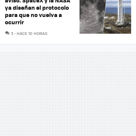
aviso. SpaceX y la NASA
ya diseñan el protocolo
para que no vuelva a
ocurrir
COMENTARIOS
3
HACE 10 HORAS