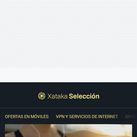
OFERTAS EN MÓVILES
VPN Y SERVICIOS DE INTERNET
OFER