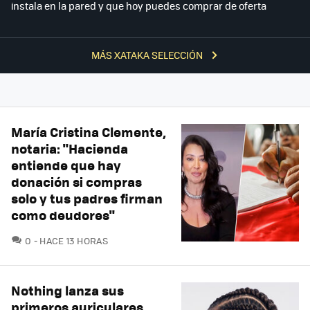
instala en la pared y que hoy puedes comprar de oferta
MÁS XATAKA SELECCIÓN
María Cristina Clemente,
notaria: "Hacienda
entiende que hay
donación si compras
solo y tus padres firman
como deudores"
COMENTARIOS
0
HACE 13 HORAS
Nothing lanza sus
primeros auriculares