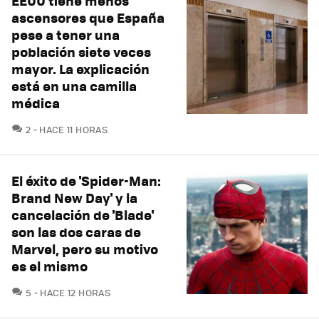
EEUU tiene menos
ascensores que España
pese a tener una
población siete veces
mayor. La explicación
está en una camilla
médica
COMENTARIOS
2
HACE 11 HORAS
El éxito de 'Spider-Man:
Brand New Day' y la
cancelación de 'Blade'
son las dos caras de
Marvel, pero su motivo
es el mismo
COMENTARIOS
5
HACE 12 HORAS