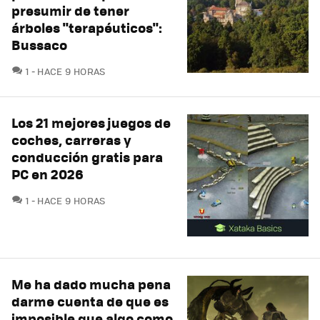
presumir de tener
árboles "terapéuticos":
Bussaco
COMENTARIOS
1
HACE 9 HORAS
Los 21 mejores juegos de
coches, carreras y
conducción gratis para
PC en 2026
COMENTARIOS
1
HACE 9 HORAS
Me ha dado mucha pena
darme cuenta de que es
imposible que algo como