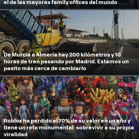
el de las mayores family offices del mundo
De Murcia a Almería hay 200 kilómetros y 10
horas de tren pasando por Madrid. Estamos un
pasito más cerca de cambiarlo
Roblox ha perdido el 70% de su valor en un año y
tiene un reto monumental: sobrevivir a su propia
viralidad