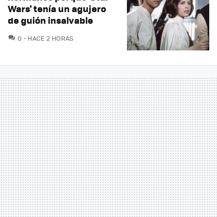
Wars' tenía un agujero
de guión insalvable
COMENTARIOS
0
HACE 2 HORAS