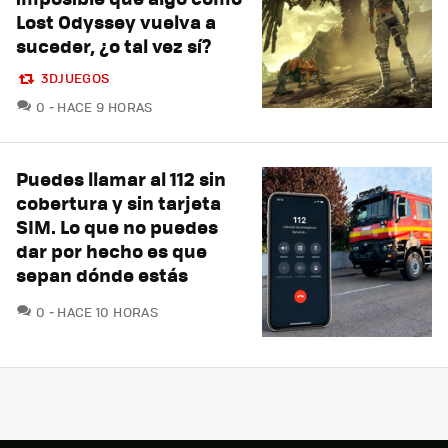
Lost Odyssey vuelva a
suceder, ¿o tal vez sí?
3DJUEGOS
COMENTARIOS
0
HACE 9 HORAS
Puedes llamar al 112 sin
cobertura y sin tarjeta
SIM. Lo que no puedes
dar por hecho es que
sepan dónde estás
COMENTARIOS
0
HACE 10 HORAS