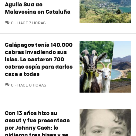
Agulla Sud de
Malavesina en Cataluña
COMENTARIOS
0
HACE 7 HORAS
Galápagos tenía 140.000
cabras invadiendo sus
islas. Le bastaron 700
cabras espía para darles
caza a todas
COMENTARIOS
0
HACE 8 HORAS
Con 13 años hizo su
debut y fue presentada
por Johnny Cash: le
pidieron tres bises y se