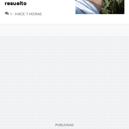
resuelto
COMENTARIOS
1
HACE 7 HORAS