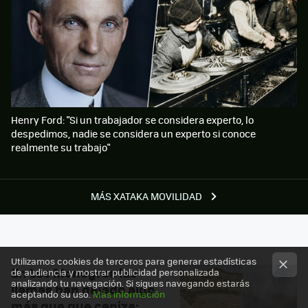
Henry Ford: "Si un trabajador se considera experto, lo
despedimos, nadie se considera un experto si conoce
realmente su trabajo"
MÁS XATAKA MOVILIDAD
Utilizamos cookies de terceros para generar estadísticas
En Los Monegros las
de audiencia y mostrar publicidad personalizada
analizando tu navegación. Si sigues navegando estarás
llamas han dejado algo
aceptando su uso.
Más información
más que que ceniza: