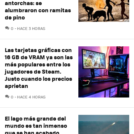
antorchas: se
alumbraron con ramitas
de pino
COMENTARIOS
0
HACE 3 HORAS
Las tarjetas gráficas con
16 GB de VRAM ya son las
más populares entre los
jugadores de Steam.
Justo cuando los precios
aprietan
COMENTARIOS
0
HACE 4 HORAS
El lago más grande del
mundo es tan inmenso
que se han acabado