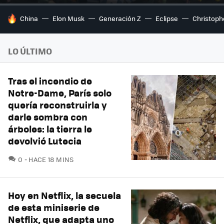
HOY SE HABLA DE
China
Elon Musk
Generación Z
Eclipse
Christoph
LO ÚLTIMO
Tras el incendio de
Notre-Dame, París solo
quería reconstruirla y
darle sombra con
árboles: la tierra le
devolvió Lutecia
COMENTARIOS
0
HACE 18 MINS
Hoy en Netflix, la secuela
de esta miniserie de
Netflix, que adapta uno