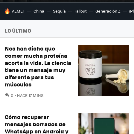
HOY SE HABLA DE
AEMET
China
Sequía
Fallout
Generación Z
iP
LO ÚLTIMO
Nos han dicho que
comer mucha proteína
acorta la vida. La ciencia
tiene un mensaje muy
diferente para tus
músculos
COMENTARIOS
0
HACE 17 MINS
Cómo recuperar
mensajes borrados de
WhatsApp en Android y