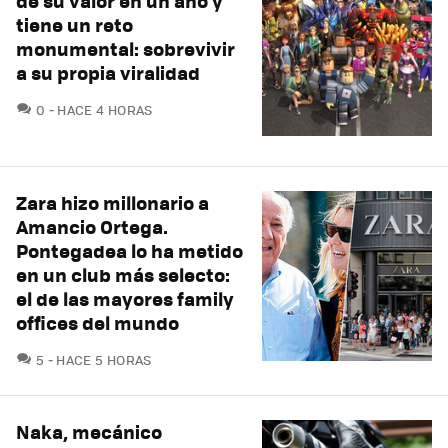
de su valor en un año y
tiene un reto
monumental: sobrevivir
a su propia viralidad
COMENTARIOS
0
HACE 4 HORAS
Zara hizo millonario a
Amancio Ortega.
Pontegadea lo ha metido
en un club más selecto:
el de las mayores family
offices del mundo
COMENTARIOS
5
HACE 5 HORAS
Naka, mecánico