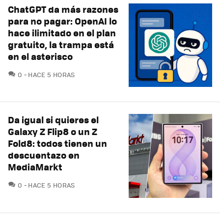
ChatGPT da más razones
para no pagar: OpenAI lo
hace ilimitado en el plan
gratuito, la trampa está
en el asterisco
COMENTARIOS
0
HACE 5 HORAS
Da igual si quieres el
Galaxy Z Flip8 o un Z
Fold8: todos tienen un
descuentazo en
MediaMarkt
COMENTARIOS
0
HACE 5 HORAS