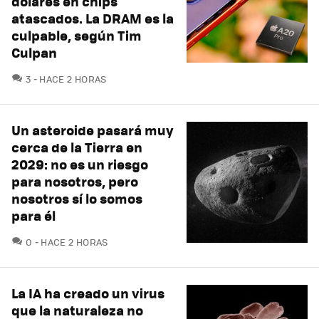
dólares en chips
atascados. La DRAM es la
culpable, según Tim
Culpan
COMENTARIOS
3
HACE 2 HORAS
Un asteroide pasará muy
cerca de la Tierra en
2029: no es un riesgo
para nosotros, pero
nosotros sí lo somos
para él
COMENTARIOS
0
HACE 2 HORAS
La IA ha creado un virus
que la naturaleza no