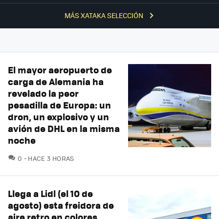
MÁS XATAKA SELECCIÓN
El mayor aeropuerto de
carga de Alemania ha
revelado la peor
pesadilla de Europa: un
dron, un explosivo y un
avión de DHL en la misma
noche
COMENTARIOS
0
HACE 3 HORAS
Llega a Lidl (el 10 de
agosto) esta freidora de
aire retro en colores