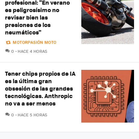
profesional: "En verano
es peligrosísimo no
revisar bien las
presiones de los
neumáticos"
MOTORPASIÓN MOTO
COMENTARIOS
0
HACE 4 HORAS
Tener chips propios de IA
es la última gran
obsesión de las grandes
tecnológicas. Anthropic
no va a ser menos
COMENTARIOS
0
HACE 5 HORAS