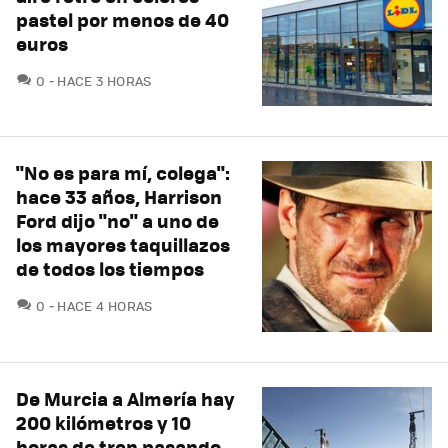
pastel por menos de 40
euros
COMENTARIOS
0
HACE 3 HORAS
"No es para mí, colega":
hace 33 años, Harrison
Ford dijo "no" a uno de
los mayores taquillazos
de todos los tiempos
COMENTARIOS
0
HACE 4 HORAS
De Murcia a Almería hay
200 kilómetros y 10
horas de tren pasando