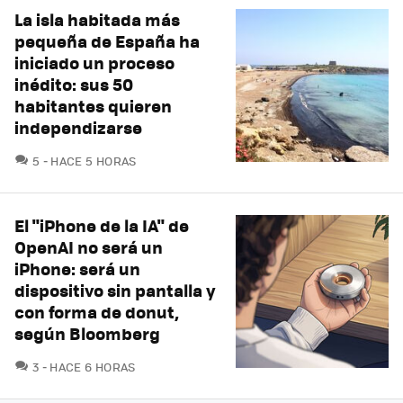
La isla habitada más
pequeña de España ha
iniciado un proceso
inédito: sus 50
habitantes quieren
independizarse
COMENTARIOS
5
HACE 5 HORAS
El "iPhone de la IA" de
OpenAI no será un
iPhone: será un
dispositivo sin pantalla y
con forma de donut,
según Bloomberg
COMENTARIOS
3
HACE 6 HORAS