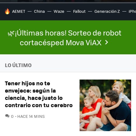
HOY SE HABLA DE
AEMET
China
Waze
Fallout
Generación Z
iPh
🌿¡Últimas horas! Sorteo de robot
cortacésped Mova ViAX
LO ÚLTIMO
Tener hijos no te
envejece: según la
ciencia, hace justo lo
contrario con tu cerebro
COMENTARIOS
0
HACE 14 MINS