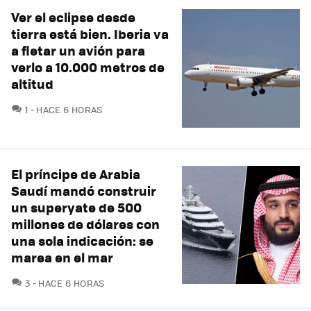
Ver el eclipse desde
tierra está bien. Iberia va
a fletar un avión para
verlo a 10.000 metros de
altitud
COMENTARIOS
1
HACE 6 HORAS
El príncipe de Arabia
Saudí mandó construir
un superyate de 500
millones de dólares con
una sola indicación: se
marea en el mar
COMENTARIOS
3
HACE 6 HORAS