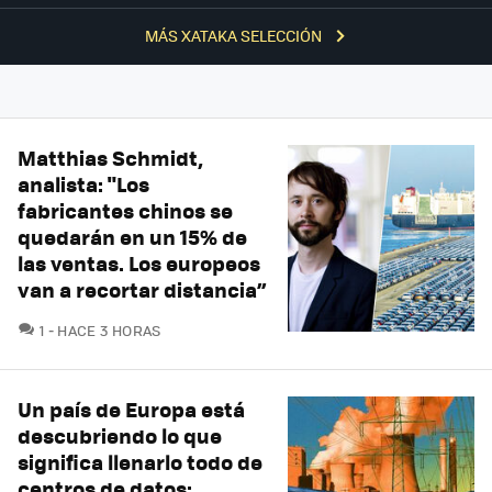
MÁS XATAKA SELECCIÓN
Matthias Schmidt,
analista: "Los
fabricantes chinos se
quedarán en un 15% de
las ventas. Los europeos
van a recortar distancia”
COMENTARIOS
1
HACE 3 HORAS
Un país de Europa está
descubriendo lo que
significa llenarlo todo de
centros de datos: