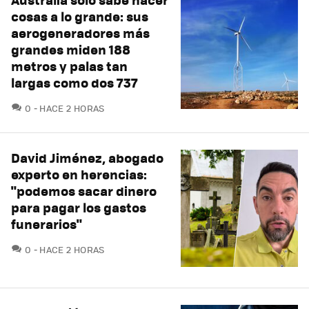
cosas a lo grande: sus
aerogeneradores más
grandes miden 188
metros y palas tan
largas como dos 737
COMENTARIOS
0
HACE 2 HORAS
David Jiménez, abogado
experto en herencias:
"podemos sacar dinero
para pagar los gastos
funerarios"
COMENTARIOS
0
HACE 2 HORAS