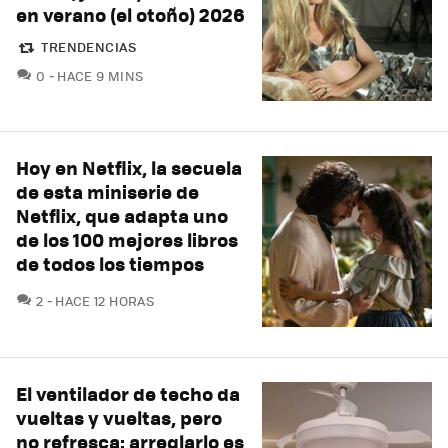
en verano (el otoño) 2026
TRENDENCIAS
COMENTARIOS
0
HACE 9 MINS
Hoy en Netflix, la secuela
de esta miniserie de
Netflix, que adapta uno
de los 100 mejores libros
de todos los tiempos
COMENTARIOS
2
HACE 12 HORAS
El ventilador de techo da
vueltas y vueltas, pero
no refresca: arreglarlo es