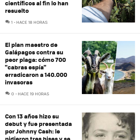
científicos al fin lo han
resuelto
COMENTARIOS
1
HACE 18 HORAS
El plan maestro de
Galápagos contra su
peor plaga: cómo 700
"cabras espía"
erradicaron a 140.000
invasoras
COMENTARIOS
0
HACE 19 HORAS
Con 13 años hizo su
debut y fue presentada
por Johnny Cash: le
pidieron tres bises y se