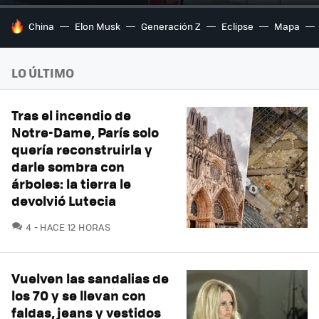
HOY SE HABLA DE
China
Elon Musk
Generación Z
Eclipse
Mapa
LO ÚLTIMO
Tras el incendio de
Notre-Dame, París solo
quería reconstruirla y
darle sombra con
árboles: la tierra le
devolvió Lutecia
COMENTARIOS
4
HACE 12 HORAS
Vuelven las sandalias de
los 70 y se llevan con
faldas, jeans y vestidos