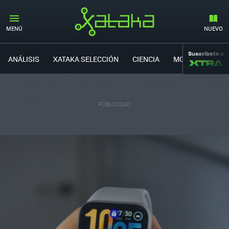
MENÚ
NUEVO
Suscríbete a
ANÁLISIS
XATAKA SELECCIÓN
CIENCIA
MOVILIDAD