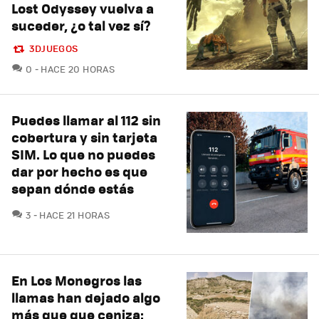
Lost Odyssey vuelva a
suceder, ¿o tal vez sí?
3DJUEGOS
COMENTARIOS
0
HACE 20 HORAS
Puedes llamar al 112 sin
cobertura y sin tarjeta
SIM. Lo que no puedes
dar por hecho es que
sepan dónde estás
COMENTARIOS
3
HACE 21 HORAS
En Los Monegros las
llamas han dejado algo
más que que ceniza: