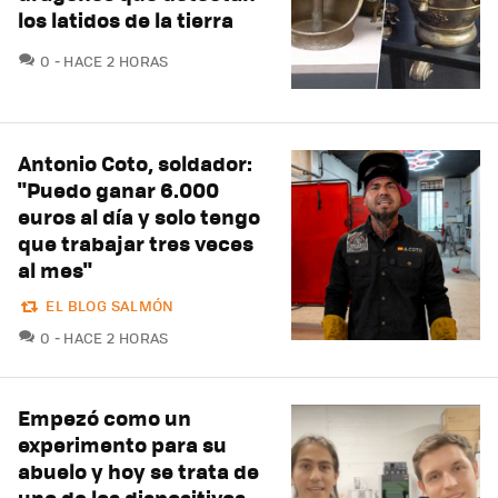
los latidos de la tierra
COMENTARIOS
0
HACE 2 HORAS
Antonio Coto, soldador:
"Puedo ganar 6.000
euros al día y solo tengo
que trabajar tres veces
al mes"
EL BLOG SALMÓN
COMENTARIOS
0
HACE 2 HORAS
Empezó como un
experimento para su
abuelo y hoy se trata de
uno de los dispositivos