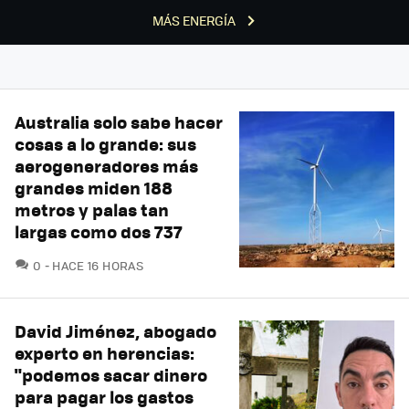
MÁS ENERGÍA
Australia solo sabe hacer
cosas a lo grande: sus
aerogeneradores más
grandes miden 188
metros y palas tan
largas como dos 737
COMENTARIOS
0
HACE 16 HORAS
David Jiménez, abogado
experto en herencias:
"podemos sacar dinero
para pagar los gastos