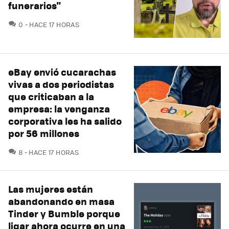
funerarios"
COMENTARIOS
0
HACE 17 HORAS
eBay envió cucarachas
vivas a dos periodistas
que criticaban a la
empresa: la venganza
corporativa les ha salido
por 56 millones
COMENTARIOS
8
HACE 17 HORAS
Las mujeres están
abandonando en masa
Tinder y Bumble porque
ligar ahora ocurre en una