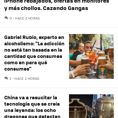
iPhone rebajados, ofertas en monitores
y más chollos. Cazando Gangas
COMENTARIOS
0
HACE 2 HORAS
Gabriel Rubio, experto en
alcoholismo: "La adicción
no está tan basada en la
cantidad que consumes
como en para qué
consumes"
COMENTARIOS
2
HACE 2 HORAS
China va a resucitar la
tecnología que se creía
una leyenda: los ocho
dragones que detectan