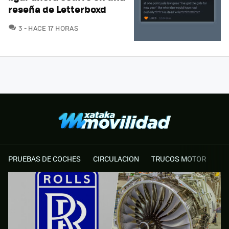
reseña de Letterboxd
COMENTARIOS
3
HACE 17 HORAS
PRUEBAS DE COCHES
CIRCULACION
TRUCOS MOTOR