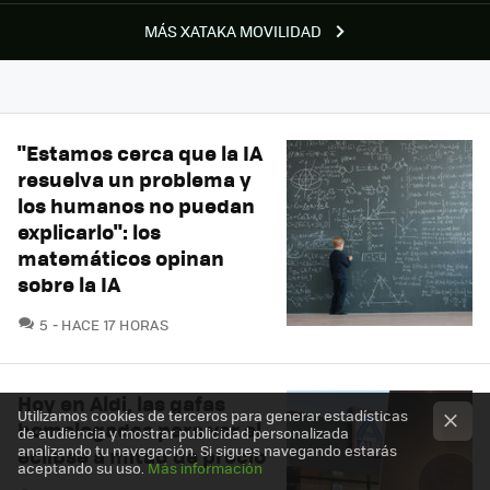
MÁS XATAKA MOVILIDAD
"Estamos cerca que la IA
resuelva un problema y
los humanos no puedan
explicarlo": los
matemáticos opinan
sobre la IA
COMENTARIOS
5
HACE 17 HORAS
Hoy en Aldi, las gafas
Utilizamos cookies de terceros para generar estadísticas
homologadas para ver el
de audiencia y mostrar publicidad personalizada
analizando tu navegación. Si sigues navegando estarás
eclipse a mitad de precio
aceptando su uso.
Más información