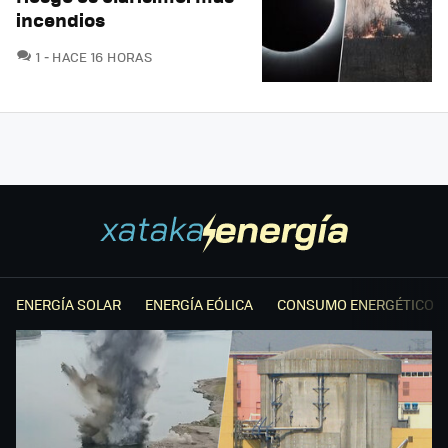
incendios
COMENTARIOS
1
HACE 16 HORAS
ENERGÍA SOLAR
ENERGÍA EÓLICA
CONSUMO ENERGÉTICO