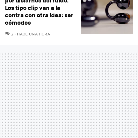
por aislarnos del ruido.
Los tipo clip van a la
contra con otra idea: ser
cómodos
COMENTARIOS
2
HACE UNA HORA