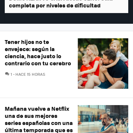
completa por niveles de dificultad
Tener hijos no te
envejece: según la
ciencia, hace justo lo
contrario con tu cerebro
COMENTARIOS
1
HACE 15 HORAS
Mañana vuelve a Netflix
una de sus mejores
series españolas con una
última temporada que es