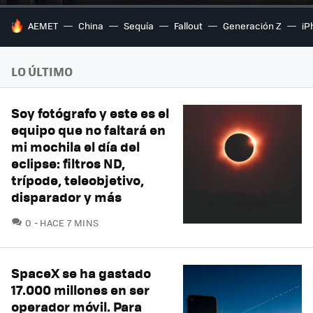
HOY SE HABLA DE
AEMET
China
Sequía
Fallout
Generación Z
iP
LO ÚLTIMO
Soy fotógrafo y este es el
equipo que no faltará en
mi mochila el día del
eclipse: filtros ND,
trípode, teleobjetivo,
disparador y más
COMENTARIOS
0
HACE 7 MINS
SpaceX se ha gastado
17.000 millones en ser
operador móvil. Para