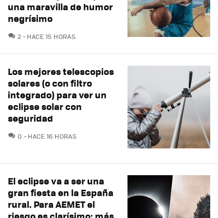
una maravilla de humor
negrísimo
COMENTARIOS
2
HACE 15 HORAS
Los mejores telescopios
solares (o con filtro
integrado) para ver un
eclipse solar con
seguridad
COMENTARIOS
0
HACE 16 HORAS
El eclipse va a ser una
gran fiesta en la España
rural. Para AEMET el
riesgo es clarísimo: más