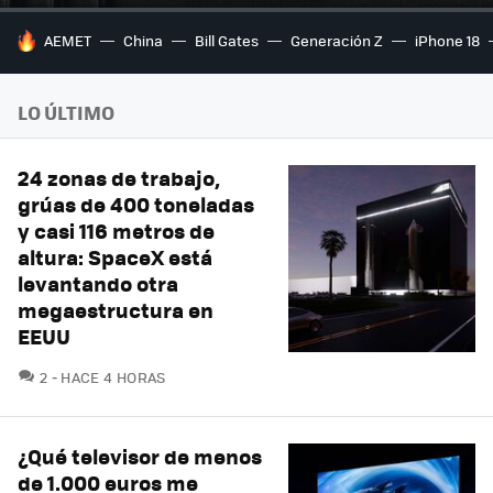
HOY SE HABLA DE
AEMET
China
Bill Gates
Generación Z
iPhone 18
LO ÚLTIMO
24 zonas de trabajo,
grúas de 400 toneladas
y casi 116 metros de
altura: SpaceX está
levantando otra
megaestructura en
EEUU
COMENTARIOS
2
HACE 4 HORAS
¿Qué televisor de menos
de 1.000 euros me