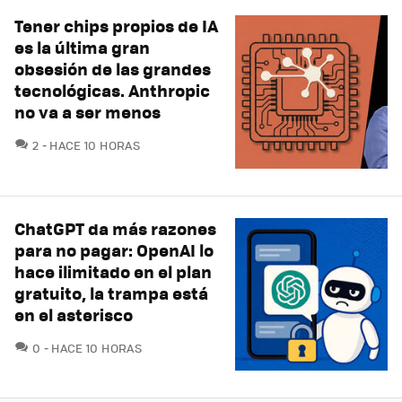
Tener chips propios de IA
es la última gran
obsesión de las grandes
tecnológicas. Anthropic
no va a ser menos
COMENTARIOS
2
HACE 10 HORAS
ChatGPT da más razones
para no pagar: OpenAI lo
hace ilimitado en el plan
gratuito, la trampa está
en el asterisco
COMENTARIOS
0
HACE 10 HORAS