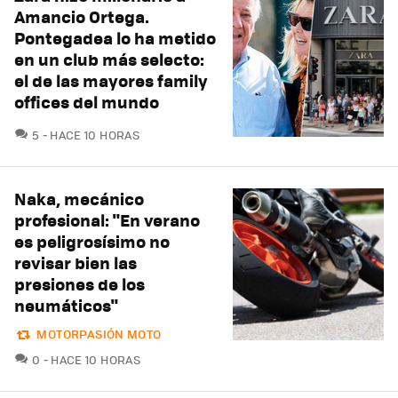
Amancio Ortega.
Pontegadea lo ha metido
en un club más selecto:
el de las mayores family
offices del mundo
COMENTARIOS
5
HACE 10 HORAS
Naka, mecánico
profesional: "En verano
es peligrosísimo no
revisar bien las
presiones de los
neumáticos"
MOTORPASIÓN MOTO
COMENTARIOS
0
HACE 10 HORAS