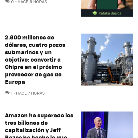
COMENTARIOS
0
HACE 6 HORAS
2.800 millones de
dólares, cuatro pozos
submarinos y un
objetivo: convertir a
Chipre en el próximo
proveedor de gas de
Europa
COMENTARIOS
1
HACE 7 HORAS
Amazon ha superado los
tres billones de
capitalización y Jeff
Bezos ha hecho lo que