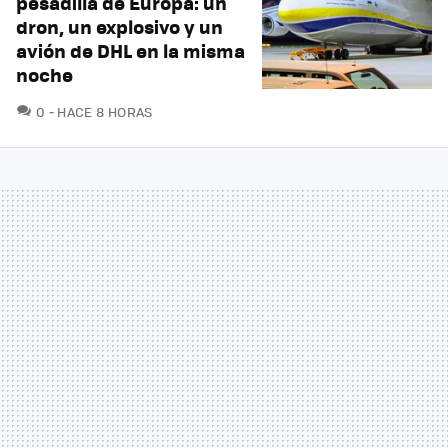
pesadilla de Europa: un
dron, un explosivo y un
avión de DHL en la misma
noche
COMENTARIOS
0
HACE 8 HORAS