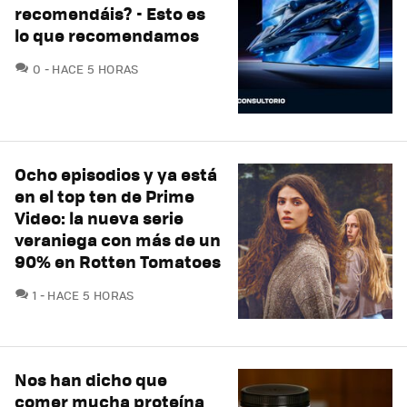
recomendáis? - Esto es
lo que recomendamos
COMENTARIOS
0
HACE 5 HORAS
Ocho episodios y ya está
en el top ten de Prime
Video: la nueva serie
veraniega con más de un
90% en Rotten Tomatoes
COMENTARIOS
1
HACE 5 HORAS
Nos han dicho que
comer mucha proteína