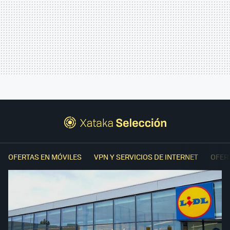
OFERTAS EN MÓVILES
VPN Y SERVICIOS DE INTERNET
OFER