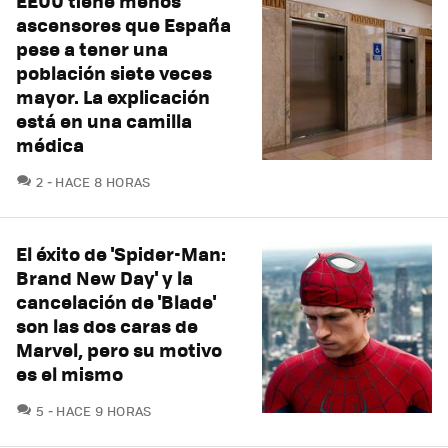
EEUU tiene menos
ascensores que España
pese a tener una
población siete veces
mayor. La explicación
está en una camilla
médica
COMENTARIOS
2
HACE 8 HORAS
El éxito de 'Spider-Man:
Brand New Day' y la
cancelación de 'Blade'
son las dos caras de
Marvel, pero su motivo
es el mismo
COMENTARIOS
5
HACE 9 HORAS