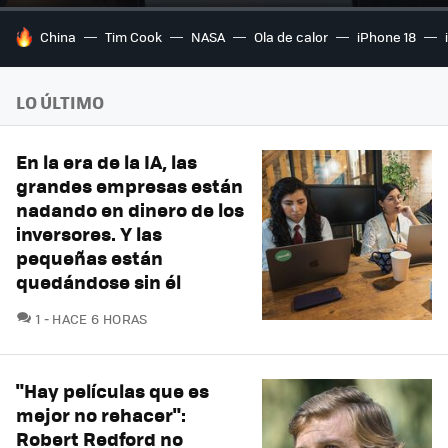
HOY SE HABLA DE
China
Tim Cook
NASA
Ola de calor
iPhone 18
LO ÚLTIMO
En la era de la IA, las
grandes empresas están
nadando en dinero de los
inversores. Y las
pequeñas están
quedándose sin él
COMENTARIOS
1
HACE 6 HORAS
"Hay películas que es
mejor no rehacer":
Robert Redford no