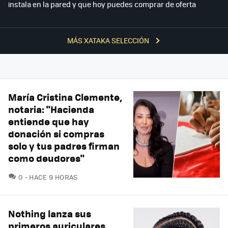
instala en la pared y que hoy puedes comprar de oferta
MÁS XATAKA SELECCIÓN
María Cristina Clemente,
notaria: "Hacienda
entiende que hay
donación si compras
solo y tus padres firman
como deudores"
COMENTARIOS
0
HACE 9 HORAS
Nothing lanza sus
primeros auriculares