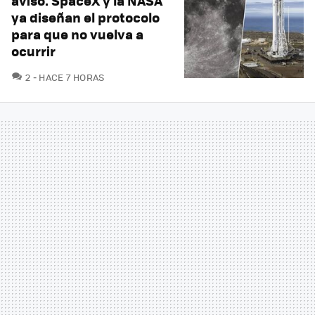
aviso. SpaceX y la NASA
ya diseñan el protocolo
para que no vuelva a
ocurrir
COMENTARIOS
2
HACE 7 HORAS