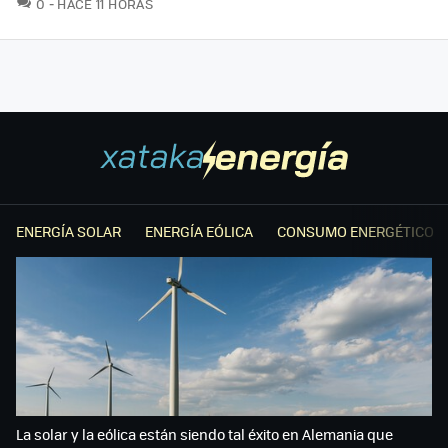
COMENTARIOS
0
HACE 11 HORAS
ENERGÍA SOLAR
ENERGÍA EÓLICA
CONSUMO ENERGÉTICO
La solar y la eólica están siendo tal éxito en Alemania que