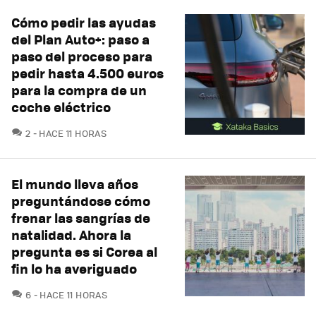
Cómo pedir las ayudas
del Plan Auto+: paso a
paso del proceso para
pedir hasta 4.500 euros
para la compra de un
coche eléctrico
COMENTARIOS
2
HACE 11 HORAS
El mundo lleva años
preguntándose cómo
frenar las sangrías de
natalidad. Ahora la
pregunta es si Corea al
fin lo ha averiguado
COMENTARIOS
6
HACE 11 HORAS