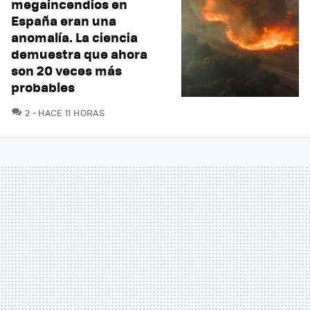
megaincendios en
España eran una
anomalía. La ciencia
demuestra que ahora
son 20 veces más
probables
COMENTARIOS
2
HACE 11 HORAS