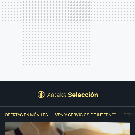
OFERTAS EN MÓVILES
VPN Y SERVICIOS DE INTERNET
OFER