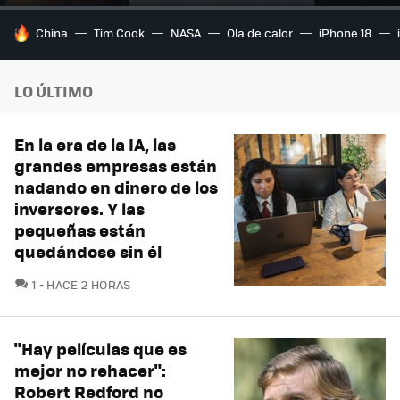
HOY SE HABLA DE
China
Tim Cook
NASA
Ola de calor
iPhone 18
LO ÚLTIMO
En la era de la IA, las
grandes empresas están
nadando en dinero de los
inversores. Y las
pequeñas están
quedándose sin él
COMENTARIOS
1
HACE 2 HORAS
"Hay películas que es
mejor no rehacer":
Robert Redford no