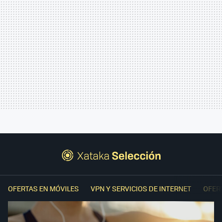
OFERTAS EN MÓVILES
VPN Y SERVICIOS DE INTERNET
OFER