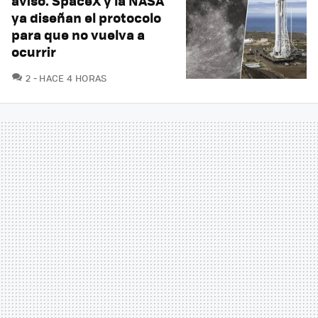
aviso. SpaceX y la NASA
ya diseñan el protocolo
para que no vuelva a
ocurrir
COMENTARIOS
2
HACE 4 HORAS