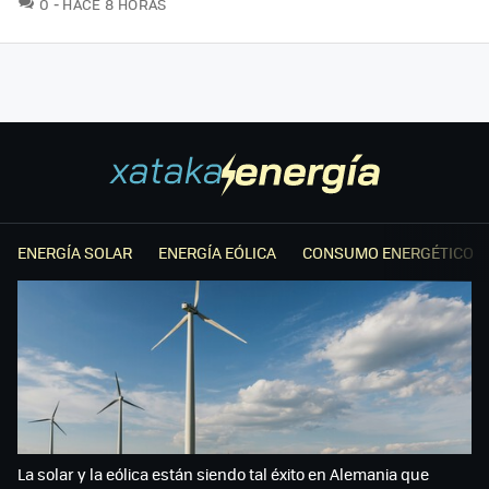
COMENTARIOS
0
HACE 8 HORAS
ENERGÍA SOLAR
ENERGÍA EÓLICA
CONSUMO ENERGÉTICO
La solar y la eólica están siendo tal éxito en Alemania que