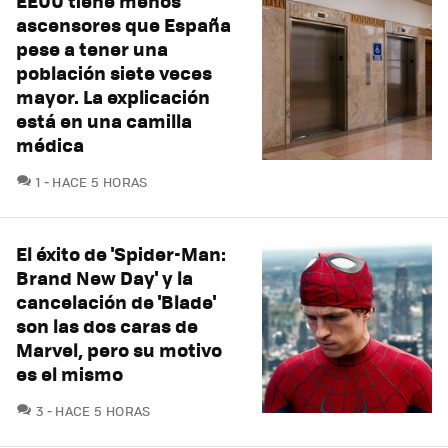
EEUU tiene menos
ascensores que España
pese a tener una
población siete veces
mayor. La explicación
está en una camilla
médica
COMENTARIOS
1
HACE 5 HORAS
El éxito de 'Spider-Man:
Brand New Day' y la
cancelación de 'Blade'
son las dos caras de
Marvel, pero su motivo
es el mismo
COMENTARIOS
3
HACE 5 HORAS