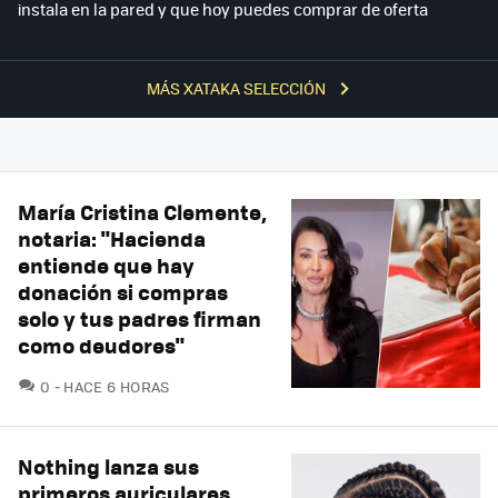
instala en la pared y que hoy puedes comprar de oferta
MÁS XATAKA SELECCIÓN
María Cristina Clemente,
notaria: "Hacienda
entiende que hay
donación si compras
solo y tus padres firman
como deudores"
COMENTARIOS
0
HACE 6 HORAS
Nothing lanza sus
primeros auriculares