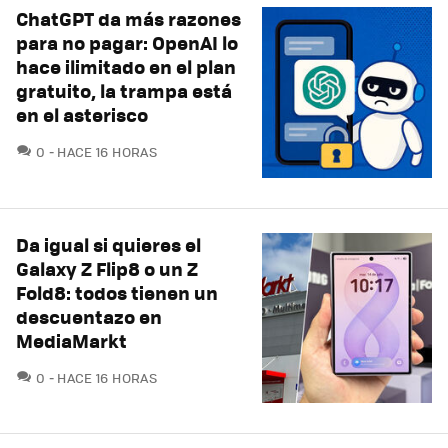
ChatGPT da más razones
para no pagar: OpenAI lo
hace ilimitado en el plan
gratuito, la trampa está
en el asterisco
COMENTARIOS
0
HACE 16 HORAS
Da igual si quieres el
Galaxy Z Flip8 o un Z
Fold8: todos tienen un
descuentazo en
MediaMarkt
COMENTARIOS
0
HACE 16 HORAS