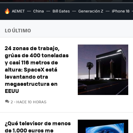
HOY SE HABLA DE
AEMET
China
Bill Gates
Generación Z
iPhone 18
LO ÚLTIMO
24 zonas de trabajo,
grúas de 400 toneladas
y casi 116 metros de
altura: SpaceX está
levantando otra
megaestructura en
EEUU
COMENTARIOS
2
HACE 10 HORAS
¿Qué televisor de menos
de 1.000 euros me