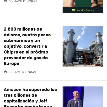
COMENTARIOS
0
HACE 12 HORAS
2.800 millones de
dólares, cuatro pozos
submarinos y un
objetivo: convertir a
Chipre en el próximo
proveedor de gas de
Europa
COMENTARIOS
1
HACE 12 HORAS
Amazon ha superado los
tres billones de
capitalización y Jeff
Bezos ha hecho lo que