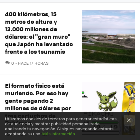
400 kilómetros, 15
metros de altura y
12.000 millones de
dólares: el "gran muro"
que Japón ha levantado
frente a los tsunamis
COMENTARIOS
0
HACE 17 HORAS
El formato físico está
muriendo. Por eso hay
gente pagando 2
millones de dólares por
tres cartuchos de
Utilizamos cookies de terceros para generar estadísticas
Pokémon
de audiencia y mostrar publicidad personalizada
analizando tu navegación. Si sigues navegando estarás
aceptando su uso.
Más información
COMENTARIOS
0
HACE 17 HORAS