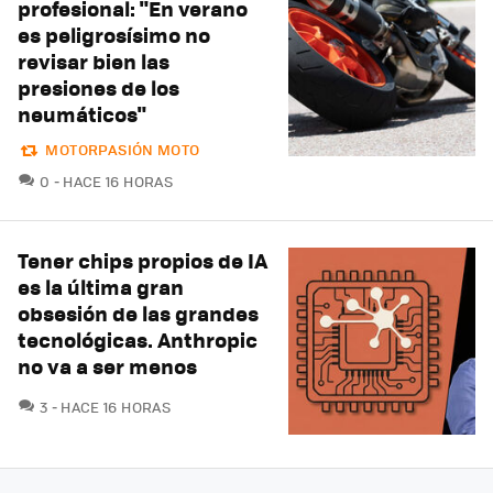
profesional: "En verano
es peligrosísimo no
revisar bien las
presiones de los
neumáticos"
MOTORPASIÓN MOTO
COMENTARIOS
0
HACE 16 HORAS
Tener chips propios de IA
es la última gran
obsesión de las grandes
tecnológicas. Anthropic
no va a ser menos
COMENTARIOS
3
HACE 16 HORAS