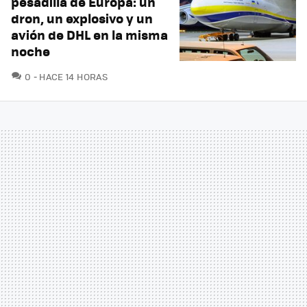
pesadilla de Europa: un
dron, un explosivo y un
avión de DHL en la misma
noche
COMENTARIOS
0
HACE 14 HORAS