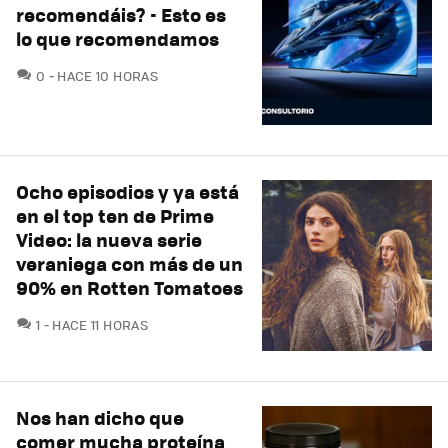
recomendáis? - Esto es
lo que recomendamos
COMENTARIOS
0
HACE 10 HORAS
Ocho episodios y ya está
en el top ten de Prime
Video: la nueva serie
veraniega con más de un
90% en Rotten Tomatoes
COMENTARIOS
1
HACE 11 HORAS
Nos han dicho que
comer mucha proteína