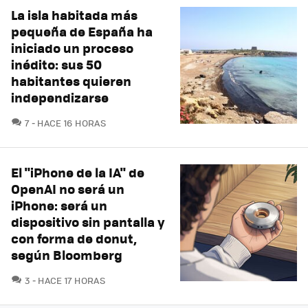
La isla habitada más
pequeña de España ha
iniciado un proceso
inédito: sus 50
habitantes quieren
independizarse
COMENTARIOS
7
HACE 16 HORAS
El "iPhone de la IA" de
OpenAI no será un
iPhone: será un
dispositivo sin pantalla y
con forma de donut,
según Bloomberg
COMENTARIOS
3
HACE 17 HORAS