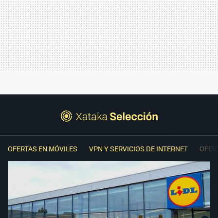
OFERTAS EN MÓVILES
VPN Y SERVICIOS DE INTERNET
OFER