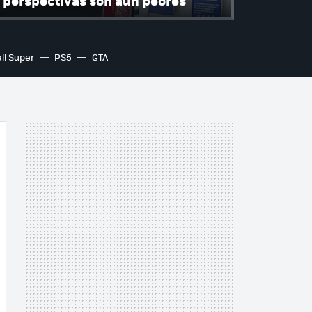
perspectivas son aún peores
ll Super
PS5
GTA