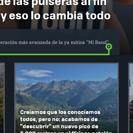
de las pulseras al fin
 y eso lo cambia todo
iteración más avanzada de la ya mítica "Mi Band"
Creíamos que los conocíamos
todos, pero no: acabamos de
"descubrir" un nuevo pico de