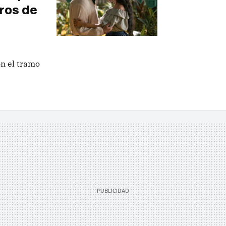
bros de
on el tramo