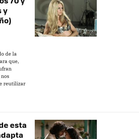
os 70 y
s y
ño)
do de la
ara que,
ufran
 nos
 reutilizar
 de esta
 adapta