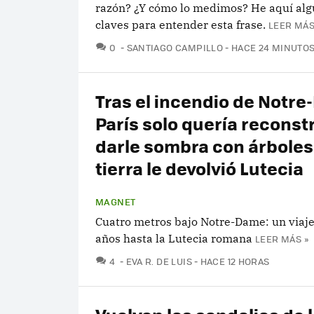
razón? ¿Y cómo lo medimos? He aquí alg
claves para entender esta frase.
LEER MÁS
COMENTARIOS
0
SANTIAGO CAMPILLO
HACE 24 MINUTO
Tras el incendio de Notr
París solo quería reconstr
darle sombra con árboles:
tierra le devolvió Lutecia
MAGNET
Cuatro metros bajo Notre-Dame: un viaje
años hasta la Lutecia romana
LEER MÁS »
COMENTARIOS
4
EVA R. DE LUIS
HACE 12 HORAS