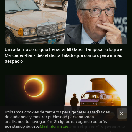
Un radar no consiguió frenar a Bill Gates. Tampoco lo logró el
Mercedes-Benz diésel destartalado que compró para ir más
despacio
Utilizamos cookies de terceros para generar estadísticas
de audiencia y mostrar publicidad personalizada
analizando tu navegación. Si sigues navegando estarás
aceptando su uso.
Más información
"Ya no hay disponibilidad. El 100% está alquilado": si pensabas