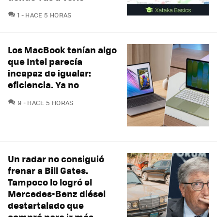
COMENTARIOS
1
HACE 5 HORAS
Los MacBook tenían algo
que Intel parecía
incapaz de igualar:
eficiencia. Ya no
COMENTARIOS
9
HACE 5 HORAS
Un radar no consiguió
frenar a Bill Gates.
Tampoco lo logró el
Mercedes-Benz diésel
destartalado que
compró para ir más