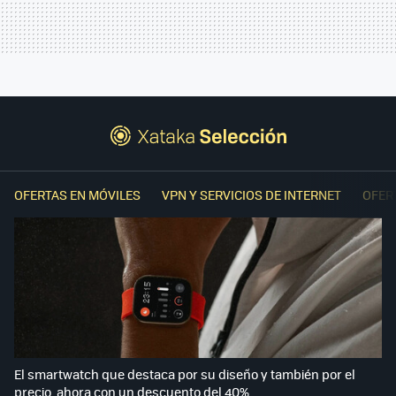
OFERTAS EN MÓVILES
VPN Y SERVICIOS DE INTERNET
OFER
El smartwatch que destaca por su diseño y también por el
precio, ahora con un descuento del 40%