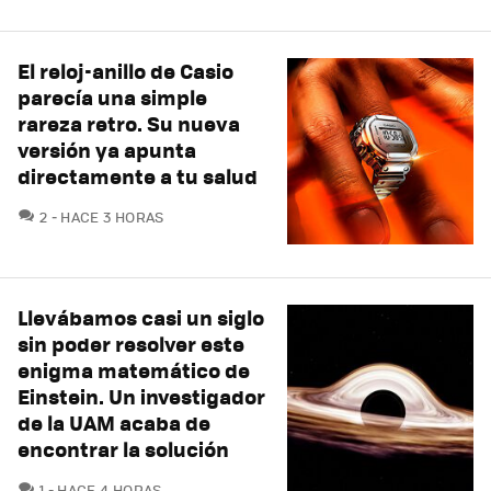
El reloj-anillo de Casio
parecía una simple
rareza retro. Su nueva
versión ya apunta
directamente a tu salud
COMENTARIOS
2
HACE 3 HORAS
Llevábamos casi un siglo
sin poder resolver este
enigma matemático de
Einstein. Un investigador
de la UAM acaba de
encontrar la solución
COMENTARIOS
1
HACE 4 HORAS