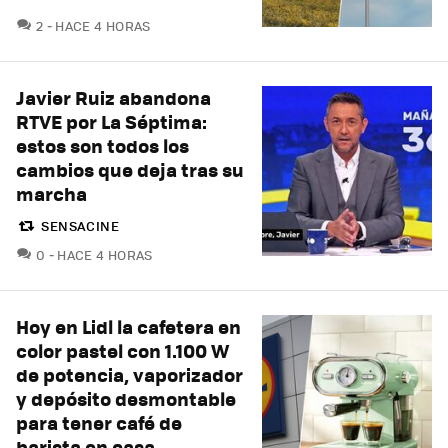
COMENTARIOS
2
HACE 4 HORAS
Javier Ruiz abandona
RTVE por La Séptima:
estos son todos los
cambios que deja tras su
marcha
SENSACINE
COMENTARIOS
0
HACE 4 HORAS
Hoy en Lidl la cafetera en
color pastel con 1.100 W
de potencia, vaporizador
y depósito desmontable
para tener café de
barista en casa