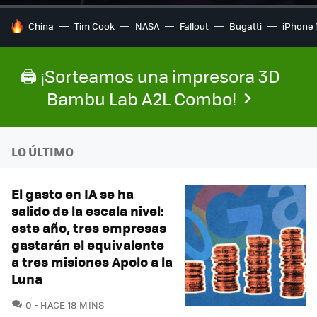
HOY SE HABLA DE
China
Tim Cook
NASA
Fallout
Bugatti
iPhone 
🖨️ ¡Sorteamos una impresora 3D
Bambu Lab A2L Combo!
LO ÚLTIMO
El gasto en IA se ha
salido de la escala nivel:
este año, tres empresas
gastarán el equivalente
a tres misiones Apolo a la
Luna
COMENTARIOS
0
HACE 18 MINS