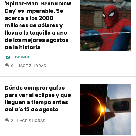
'Spider-Man: Brand New
Day' es imparable. Se
acerca a los 2000
millones de dólares y
lleva a la taquilla a uno
de los mejores agostos
de la historia
ESPINOF
COMENTARIOS
0
HACE 3 HORAS
Dónde comprar gafas
para ver el eclipse y que
lleguen a tiempo antes
del día 12 de agosto
COMENTARIOS
2
HACE 3 HORAS