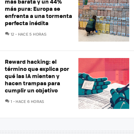
más barata y un 44%
más pura: Europa se
enfrenta a una tormenta
perfecta inédita
COMENTARIOS
12
HACE 5 HORAS
Reward hacking: el
término que explica por
qué las IA mienten y
hacen trampas para
cumplir un objetivo
COMENTARIOS
1
HACE 6 HORAS