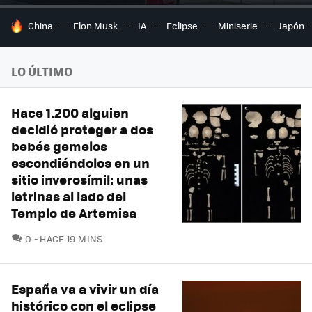
HOY SE HABLA DE
China
Elon Musk
IA
Eclipse
Miniserie
Japón
LO ÚLTIMO
Hace 1.200 alguien
decidió proteger a dos
bebés gemelos
escondiéndolos en un
sitio inverosímil: unas
letrinas al lado del
Templo de Artemisa
COMENTARIOS
0
HACE 19 MINS
España va a vivir un día
histórico con el eclipse