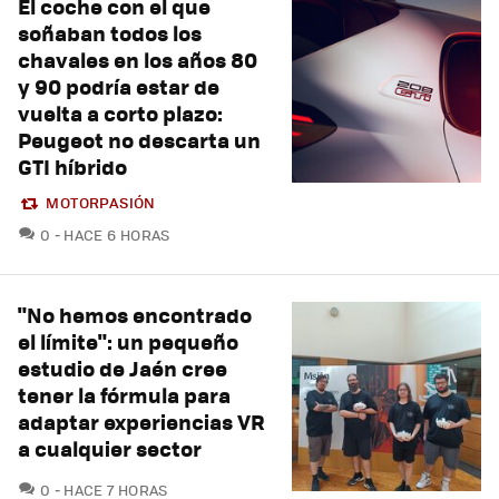
El coche con el que
soñaban todos los
chavales en los años 80
y 90 podría estar de
vuelta a corto plazo:
Peugeot no descarta un
GTI híbrido
MOTORPASIÓN
COMENTARIOS
0
HACE 6 HORAS
"No hemos encontrado
el límite": un pequeño
estudio de Jaén cree
tener la fórmula para
adaptar experiencias VR
a cualquier sector
COMENTARIOS
0
HACE 7 HORAS