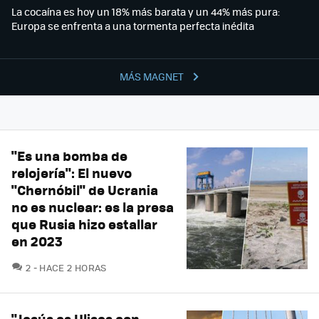
La cocaína es hoy un 18% más barata y un 44% más pura:
Europa se enfrenta a una tormenta perfecta inédita
MÁS MAGNET
"Es una bomba de
relojería": El nuevo
"Chernóbil" de Ucrania
no es nuclear: es la presa
que Rusia hizo estallar
en 2023
COMENTARIOS
2
HACE 2 HORAS
"Jesús es Ulises con