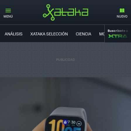
MENÚ
NUEVO
Suscríbete a
ANÁLISIS
XATAKA SELECCIÓN
CIENCIA
MOVILIDAD