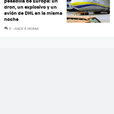
pesadilla de Europa: un
dron, un explosivo y un
avión de DHL en la misma
noche
COMENTARIOS
0
HACE 6 HORAS