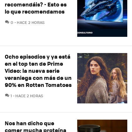
recomendáis? - Esto es
lo que recomendamos
COMENTARIOS
0
HACE 2 HORAS
Ocho episodios y ya está
en el top ten de Prime
Video: la nueva serie
veraniega con más de un
90% en Rotten Tomatoes
COMENTARIOS
1
HACE 2 HORAS
Nos han dicho que
comer mucha proteína