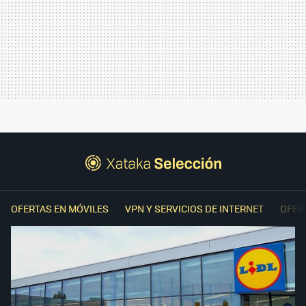
OFERTAS EN MÓVILES
VPN Y SERVICIOS DE INTERNET
OFER