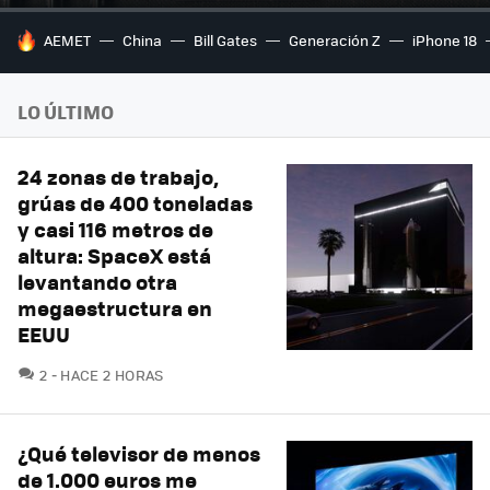
HOY SE HABLA DE
AEMET
China
Bill Gates
Generación Z
iPhone 18
LO ÚLTIMO
24 zonas de trabajo,
grúas de 400 toneladas
y casi 116 metros de
altura: SpaceX está
levantando otra
megaestructura en
EEUU
COMENTARIOS
2
HACE 2 HORAS
¿Qué televisor de menos
de 1.000 euros me