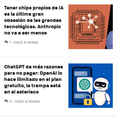
Tener chips propios de IA
es la última gran
obsesión de las grandes
tecnológicas. Anthropic
no va a ser menos
COMENTARIOS
1
HACE 8 HORAS
ChatGPT da más razones
para no pagar: OpenAI lo
hace ilimitado en el plan
gratuito, la trampa está
en el asterisco
COMENTARIOS
0
HACE 8 HORAS