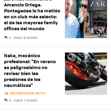
Amancio Ortega.
Pontegadea lo ha metido
en un club más selecto:
el de las mayores family
offices del mundo
COMENTARIOS
5
HACE 8 HORAS
Naka, mecánico
profesional: "En verano
es peligrosísimo no
revisar bien las
presiones de los
neumáticos"
MOTORPASIÓN MOTO
COMENTARIOS
0
HACE 7 HORAS