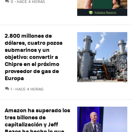
COMENTARIOS
0
HACE 4 HORAS
2.800 millones de
dólares, cuatro pozos
submarinos y un
objetivo: convertir a
Chipre en el próximo
proveedor de gas de
Europa
COMENTARIOS
1
HACE 4 HORAS
Amazon ha superado los
tres billones de
capitalización y Jeff
Bezos ha hecho lo que