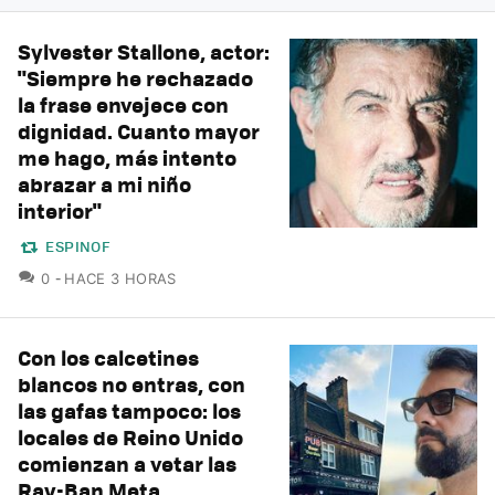
Sylvester Stallone, actor:
"Siempre he rechazado
la frase envejece con
dignidad. Cuanto mayor
me hago, más intento
abrazar a mi niño
interior"
ESPINOF
COMENTARIOS
0
HACE 3 HORAS
Con los calcetines
blancos no entras, con
las gafas tampoco: los
locales de Reino Unido
comienzan a vetar las
Ray-Ban Meta