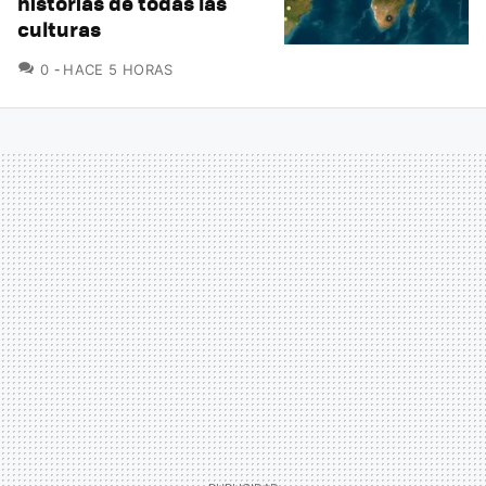
historias de todas las
culturas
COMENTARIOS
0
HACE 5 HORAS