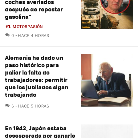
coches averiados
después de repostar
gasolina”
MOTORPASIÓN
COMENTARIOS
0
HACE 4 HORAS
Alemania ha dado un
paso histórico para
paliar la falta de
trabajadores: permitir
que los jubilados sigan
trabajando
COMENTARIOS
6
HACE 5 HORAS
En 1942, Japón estaba
desesperada por ganarle