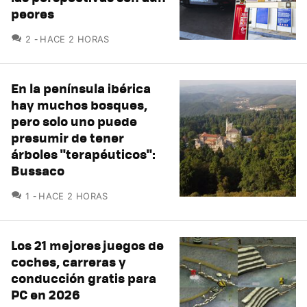
peores
COMENTARIOS
2
HACE 2 HORAS
En la península ibérica
hay muchos bosques,
pero solo uno puede
presumir de tener
árboles "terapéuticos":
Bussaco
COMENTARIOS
1
HACE 2 HORAS
Los 21 mejores juegos de
coches, carreras y
conducción gratis para
PC en 2026