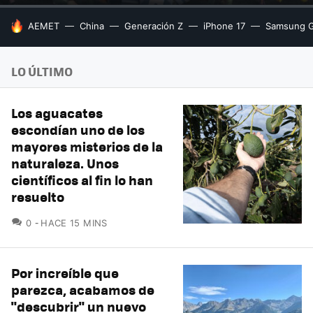
HOY SE HABLA DE
AEMET
China
Generación Z
iPhone 17
Samsung G
LO ÚLTIMO
Los aguacates
escondían uno de los
mayores misterios de la
naturaleza. Unos
científicos al fin lo han
resuelto
COMENTARIOS
0
HACE 15 MINS
Por increíble que
parezca, acabamos de
"descubrir" un nuevo