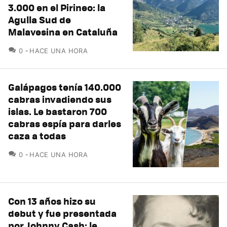
3.000 en el Pirineo: la
Agulla Sud de
Malavesina en Cataluña
COMENTARIOS
0
HACE UNA HORA
Galápagos tenía 140.000
cabras invadiendo sus
islas. Le bastaron 700
cabras espía para darles
caza a todas
COMENTARIOS
0
HACE UNA HORA
Con 13 años hizo su
debut y fue presentada
por Johnny Cash: le