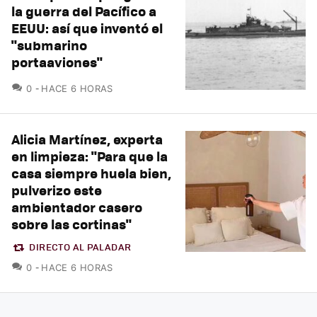
la guerra del Pacífico a
EEUU: así que inventó el
"submarino
portaaviones"
COMENTARIOS
0
HACE 6 HORAS
Alicia Martínez, experta
en limpieza: "Para que la
casa siempre huela bien,
pulverizo este
ambientador casero
sobre las cortinas"
DIRECTO AL PALADAR
COMENTARIOS
0
HACE 6 HORAS