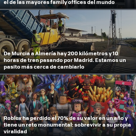
el de las mayores family offices del mundo
De Murcia a Almería hay 200 kilómetros y 10
horas de tren pasando por Madrid. Estamos un
pasito más cerca de cambiarlo
Roblox ha perdido el 70% de su valor en un año y
tiene un reto monumental: sobrevivir a su propia
viralidad