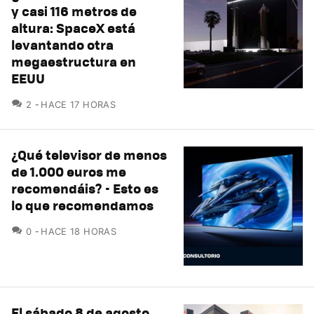
y casi 116 metros de
altura: SpaceX está
levantando otra
megaestructura en
EEUU
COMENTARIOS
2
HACE 17 HORAS
¿Qué televisor de menos
de 1.000 euros me
recomendáis? - Esto es
lo que recomendamos
COMENTARIOS
0
HACE 18 HORAS
El sábado 8 de agosto