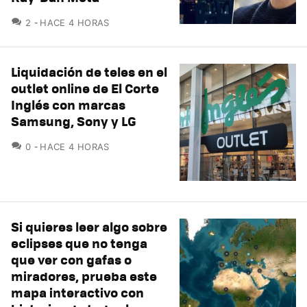
COMENTARIOS
2
HACE 4 HORAS
Liquidación de teles en el
outlet online de El Corte
Inglés con marcas
Samsung, Sony y LG
COMENTARIOS
0
HACE 4 HORAS
Si quieres leer algo sobre
eclipses que no tenga
que ver con gafas o
miradores, prueba este
mapa interactivo con