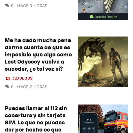
COMENTARIOS
0
HACE 3 HORAS
Me ha dado mucha pena
darme cuenta de que es
imposible que algo como
Lost Odyssey vuelva a
suceder, ¿o tal vez sí?
3DJUEGOS
COMENTARIOS
0
HACE 2 HORAS
Puedes llamar al 112 sin
cobertura y sin tarjeta
SIM. Lo que no puedes
dar por hecho es que