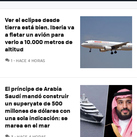
Ver el eclipse desde
tierra está bien. Iberia va
a fletar un avión para
verlo a 10.000 metros de
altitud
COMENTARIOS
1
HACE 4 HORAS
El príncipe de Arabia
Saudí mandó construir
un superyate de 500
millones de dólares con
una sola indicación: se
marea en el mar
COMENTARIOS
3
HACE 4 HORAS