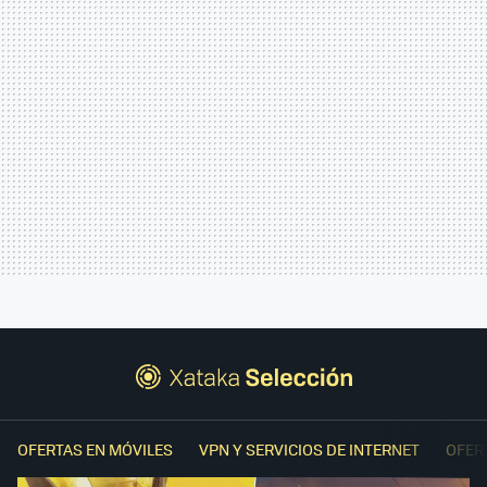
OFERTAS EN MÓVILES
VPN Y SERVICIOS DE INTERNET
OFER