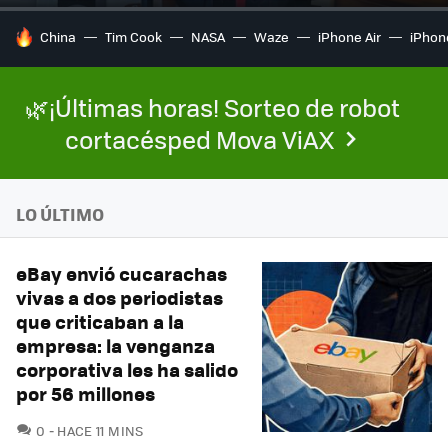
HOY SE HABLA DE
China
Tim Cook
NASA
Waze
iPhone Air
iPhone
🌿¡Últimas horas! Sorteo de robot
cortacésped Mova ViAX
LO ÚLTIMO
eBay envió cucarachas
vivas a dos periodistas
que criticaban a la
empresa: la venganza
corporativa les ha salido
por 56 millones
COMENTARIOS
0
HACE 11 MINS