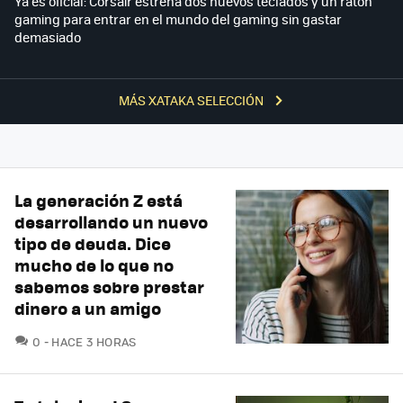
Ya es oficial: Corsair estrena dos nuevos teclados y un ratón
gaming para entrar en el mundo del gaming sin gastar
demasiado
MÁS XATAKA SELECCIÓN
La generación Z está
desarrollando un nuevo
tipo de deuda. Dice
mucho de lo que no
sabemos sobre prestar
dinero a un amigo
COMENTARIOS
0
HACE 3 HORAS