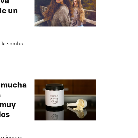
eva
de un
 la sombra
r mucha
a
 muy
los
o siempre