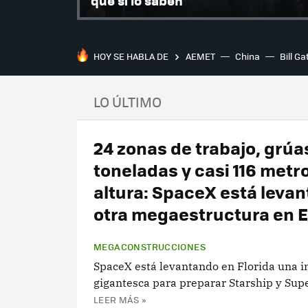
que sí lo saben
HOY SE HABLA DE
AEMET
China
Bill Ga
LO ÚLTIMO
24 zonas de trabajo, grúa
toneladas y casi 116 metr
altura: SpaceX está leva
otra megaestructura en 
MEGACONSTRUCCIONES
SpaceX está levantando en Florida una i
gigantesca para preparar Starship y Sup
LEER MÁS »