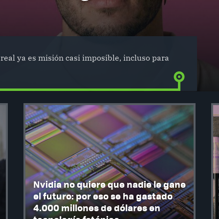
real ya es misión casi imposible, incluso para
Nvidia no quiere que nadie le gane
el futuro: por eso se ha gastado
4.000 millones de dólares en