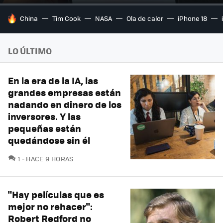
HOY SE HABLA DE
China
Tim Cook
NASA
Ola de calor
iPhone 18
LO ÚLTIMO
En la era de la IA, las
grandes empresas están
nadando en dinero de los
inversores. Y las
pequeñas están
quedándose sin él
COMENTARIOS
1
HACE 9 HORAS
"Hay películas que es
mejor no rehacer":
Robert Redford no