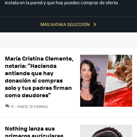
instala en la pared y que hoy puedes comprar de oferta
MÁS XATAKA SELECCIÓN
María Cristina Clemente,
notaria: "Hacienda
entiende que hay
donación si compras
solo y tus padres firman
como deudores"
COMENTARIOS
0
HACE 13 HORAS
Nothing lanza sus
primeros auriculares