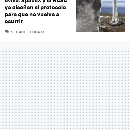
aviso. SpaceX y la NASA
ya diseñan el protocolo
para que no vuelva a
ocurrir
COMENTARIOS
3
HACE 10 HORAS