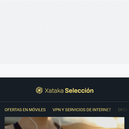
OFERTAS EN MÓVILES
VPN Y SERVICIOS DE INTERNET
OFER