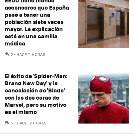
EEUU tiene menos
ascensores que España
pese a tener una
población siete veces
mayor. La explicación
está en una camilla
médica
COMENTARIOS
2
HACE 11 HORAS
El éxito de 'Spider-Man:
Brand New Day' y la
cancelación de 'Blade'
son las dos caras de
Marvel, pero su motivo
es el mismo
COMENTARIOS
5
HACE 12 HORAS