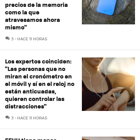
precios de la memoria
como la que
atravesamos ahora
mismo"
COMENTARIOS
3
HACE 11 HORAS
Los expertos coinciden:
"Las personas que no
miran el cronómetro en
el móvil y sí en el reloj no
están anticuadas,
quieren controlar las
distracciones"
COMENTARIOS
3
HACE 11 HORAS