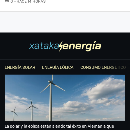
COMENTARIOS
0
HACE 14 HORAS
ENERGÍA SOLAR
ENERGÍA EÓLICA
CONSUMO ENERGÉTICO
La solar y la eólica están siendo tal éxito en Alemania que