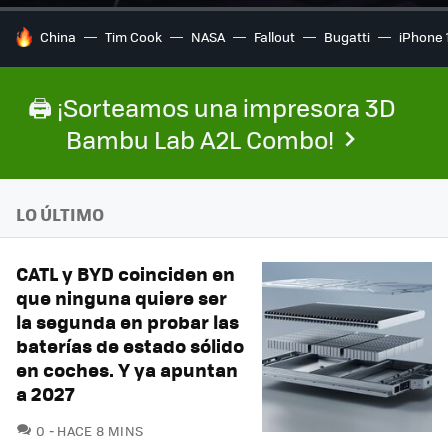
HOY SE HABLA DE
China
Tim Cook
NASA
Fallout
Bugatti
iPhone 
🖨️ ¡Sorteamos una impresora 3D
Bambu Lab A2L Combo!
LO ÚLTIMO
CATL y BYD coinciden en
que ninguna quiere ser
la segunda en probar las
baterías de estado sólido
en coches. Y ya apuntan
a 2027
COMENTARIOS
0
HACE 8 MINS