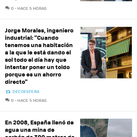
COMENTARIOS
0
HACE 5 HORAS
Jorge Morales, ingeniero
industrial: "Cuando
tenemos una habitación
a la que le está dando el
sol todo el día hay que
intentar poner un toldo
porque es un ahorro
directo"
DECOESFERA
COMENTARIOS
0
HACE 5 HORAS
En 2008, España llenó de
agua una mina de
carbón de 300 metros de