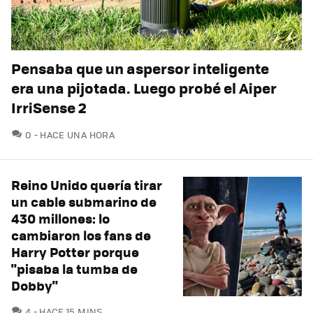
Pensaba que un aspersor inteligente
era una pijotada. Luego probé el Aiper
IrriSense 2
COMENTARIOS
0
HACE UNA HORA
Reino Unido quería tirar
un cable submarino de
430 millones: lo
cambiaron los fans de
Harry Potter porque
"pisaba la tumba de
Dobby"
COMENTARIOS
4
HACE 15 MINS