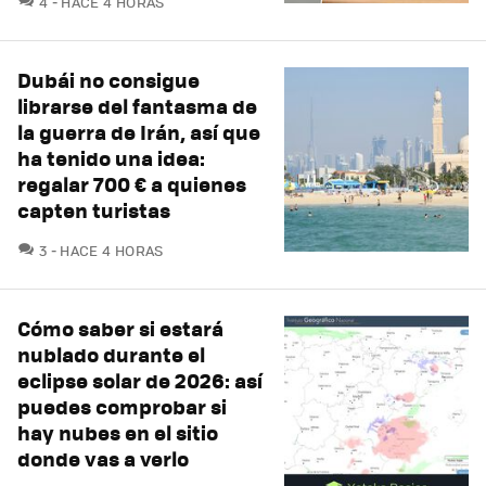
4
HACE 4 HORAS
Dubái no consigue
librarse del fantasma de
la guerra de Irán, así que
ha tenido una idea:
regalar 700 € a quienes
capten turistas
COMENTARIOS
3
HACE 4 HORAS
Cómo saber si estará
nublado durante el
eclipse solar de 2026: así
puedes comprobar si
hay nubes en el sitio
donde vas a verlo