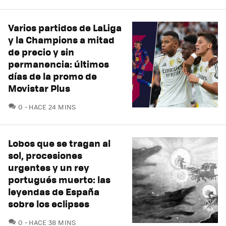
Varios partidos de LaLiga
y la Champions a mitad
de precio y sin
permanencia: últimos
días de la promo de
Movistar Plus
COMENTARIOS
0
HACE 24 MINS
Lobos que se tragan al
sol, procesiones
urgentes y un rey
portugués muerto: las
leyendas de España
sobre los eclipses
COMENTARIOS
0
HACE 38 MINS