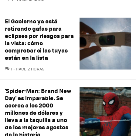
El Gobierno ya está
retirando gafas para
eclipses por riesgos para
la vista: cómo
comprobar si las tuyas
están en la lista
COMENTARIOS
1
HACE 2 HORAS
'Spider-Man: Brand New
Day' es imparable. Se
acerca a los 2000
millones de dólares y
lleva a la taquilla a uno
de los mejores agostos
de la historia