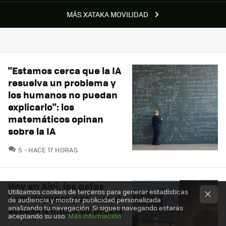
MÁS XATAKA MOVILIDAD
"Estamos cerca que la IA
resuelva un problema y
los humanos no puedan
explicarlo": los
matemáticos opinan
sobre la IA
COMENTARIOS
5
HACE 17 HORAS
Hoy en Aldi, las gafas
Utilizamos cookies de terceros para generar estadísticas
homologadas para ver el
de audiencia y mostrar publicidad personalizada
analizando tu navegación. Si sigues navegando estarás
eclipse a mitad de precio
aceptando su uso.
Más información