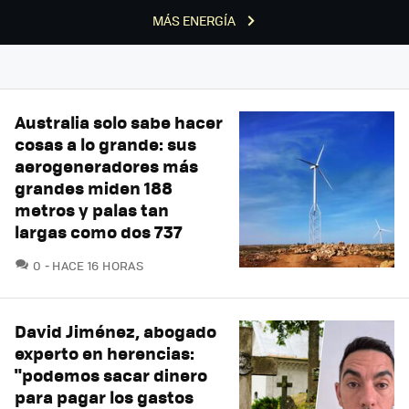
MÁS ENERGÍA
Australia solo sabe hacer
cosas a lo grande: sus
aerogeneradores más
grandes miden 188
metros y palas tan
largas como dos 737
COMENTARIOS
0
HACE 16 HORAS
David Jiménez, abogado
experto en herencias:
"podemos sacar dinero
para pagar los gastos