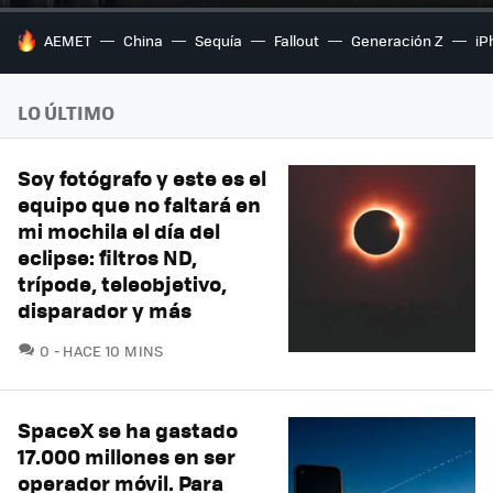
HOY SE HABLA DE
AEMET
China
Sequía
Fallout
Generación Z
iP
LO ÚLTIMO
Soy fotógrafo y este es el
equipo que no faltará en
mi mochila el día del
eclipse: filtros ND,
trípode, teleobjetivo,
disparador y más
COMENTARIOS
0
HACE 10 MINS
SpaceX se ha gastado
17.000 millones en ser
operador móvil. Para