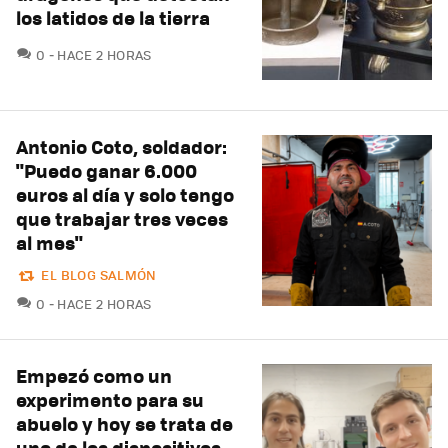
los latidos de la tierra
COMENTARIOS
0
HACE 2 HORAS
Antonio Coto, soldador:
"Puedo ganar 6.000
euros al día y solo tengo
que trabajar tres veces
al mes"
EL BLOG SALMÓN
COMENTARIOS
0
HACE 2 HORAS
Empezó como un
experimento para su
abuelo y hoy se trata de
uno de los dispositivos