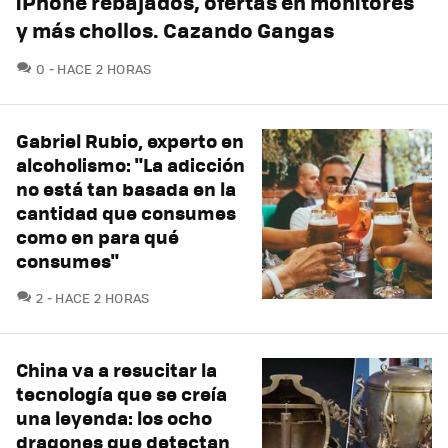
iPhone rebajados, ofertas en monitores
y más chollos. Cazando Gangas
COMENTARIOS
0
HACE 2 HORAS
Gabriel Rubio, experto en
alcoholismo: "La adicción
no está tan basada en la
cantidad que consumes
como en para qué
consumes"
COMENTARIOS
2
HACE 2 HORAS
China va a resucitar la
tecnología que se creía
una leyenda: los ocho
dragones que detectan