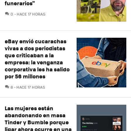
funerarios"
COMENTARIOS
0
HACE 17 HORAS
eBay envió cucarachas
vivas a dos periodistas
que criticaban a la
empresa: la venganza
corporativa les ha salido
por 56 millones
COMENTARIOS
8
HACE 17 HORAS
Las mujeres están
abandonando en masa
Tinder y Bumble porque
ligar ahora ocurre en una