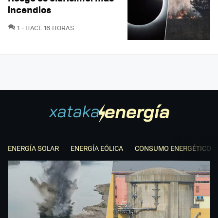
incendios
COMENTARIOS
1
HACE 16 HORAS
ENERGÍA SOLAR
ENERGÍA EÓLICA
CONSUMO ENERGÉTICO