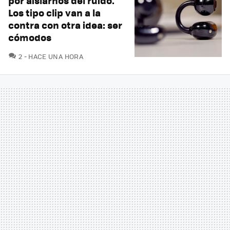
por aislarnos del ruido.
Los tipo clip van a la
contra con otra idea: ser
cómodos
COMENTARIOS
2
HACE UNA HORA