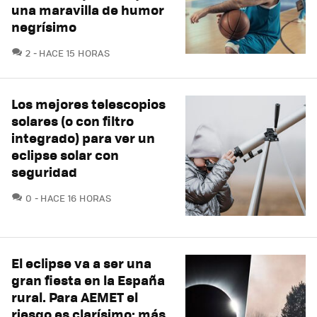
una maravilla de humor
negrísimo
COMENTARIOS
2
HACE 15 HORAS
Los mejores telescopios
solares (o con filtro
integrado) para ver un
eclipse solar con
seguridad
COMENTARIOS
0
HACE 16 HORAS
El eclipse va a ser una
gran fiesta en la España
rural. Para AEMET el
riesgo es clarísimo: más