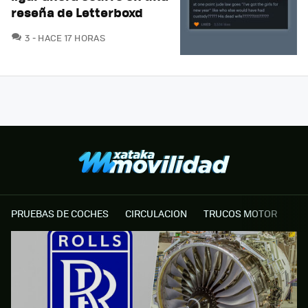
reseña de Letterboxd
COMENTARIOS
3
HACE 17 HORAS
PRUEBAS DE COCHES
CIRCULACION
TRUCOS MOTOR