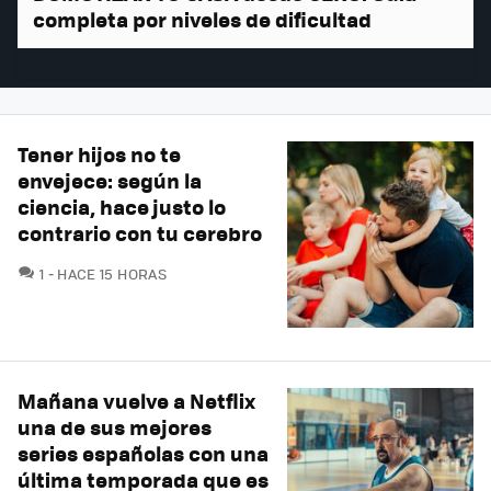
completa por niveles de dificultad
Tener hijos no te
envejece: según la
ciencia, hace justo lo
contrario con tu cerebro
COMENTARIOS
1
HACE 15 HORAS
Mañana vuelve a Netflix
una de sus mejores
series españolas con una
última temporada que es