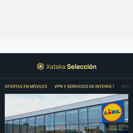
OFERTAS EN MÓVILES
VPN Y SERVICIOS DE INTERNET
OFER