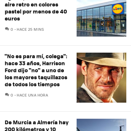
aire retro en colores
pastel por menos de 40
euros
COMENTARIOS
0
HACE 25 MINS
"No es para mí, colega":
hace 33 años, Harrison
Ford dijo "no" a uno de
los mayores taquillazos
de todos los tiempos
COMENTARIOS
0
HACE UNA HORA
De Murcia a Almería hay
200 kilómetros y 10