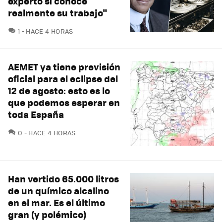
experto si conoce
realmente su trabajo"
COMENTARIOS
1
HACE 4 HORAS
AEMET ya tiene previsión
oficial para el eclipse del
12 de agosto: esto es lo
que podemos esperar en
toda España
COMENTARIOS
0
HACE 4 HORAS
Han vertido 65.000 litros
de un químico alcalino
en el mar. Es el último
gran (y polémico)