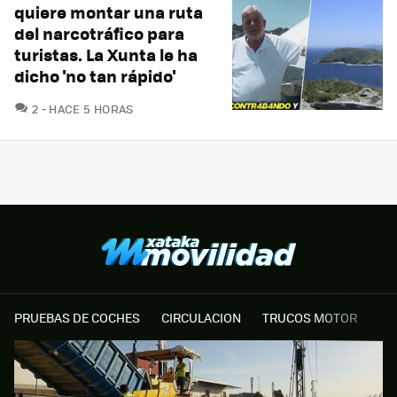
quiere montar una ruta
del narcotráfico para
turistas. La Xunta le ha
dicho 'no tan rápido'
COMENTARIOS
2
HACE 5 HORAS
PRUEBAS DE COCHES
CIRCULACION
TRUCOS MOTOR