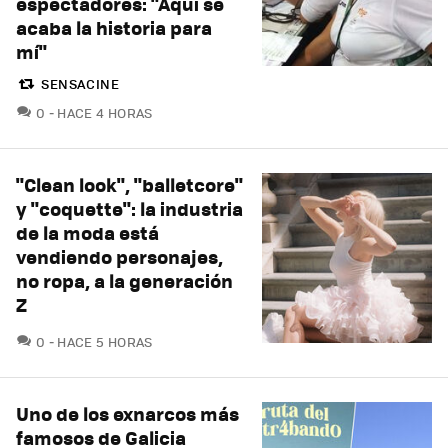
espectadores: "Aquí se
acaba la historia para
mí"
SENSACINE
COMENTARIOS
0
HACE 4 HORAS
"Clean look", "balletcore"
y "coquette": la industria
de la moda está
vendiendo personajes,
no ropa, a la generación
Z
COMENTARIOS
0
HACE 5 HORAS
Uno de los exnarcos más
famosos de Galicia