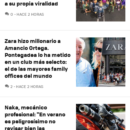
a su propia viralidad
COMENTARIOS
0
HACE 2 HORAS
Zara hizo millonario a
Amancio Ortega.
Pontegadea lo ha metido
en un club más selecto:
el de las mayores family
offices del mundo
COMENTARIOS
2
HACE 2 HORAS
Naka, mecánico
profesional: "En verano
es peligrosísimo no
revisar bien las