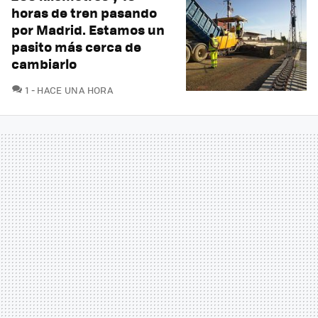
horas de tren pasando
por Madrid. Estamos un
pasito más cerca de
cambiarlo
COMENTARIOS
1
HACE UNA HORA