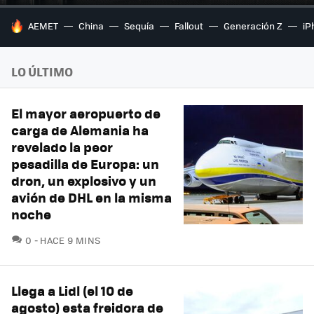
HOY SE HABLA DE
AEMET
China
Sequía
Fallout
Generación Z
iP
LO ÚLTIMO
El mayor aeropuerto de
carga de Alemania ha
revelado la peor
pesadilla de Europa: un
dron, un explosivo y un
avión de DHL en la misma
noche
COMENTARIOS
0
HACE 9 MINS
Llega a Lidl (el 10 de
agosto) esta freidora de