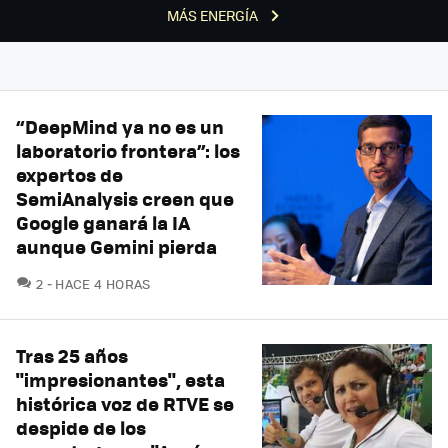
MÁS ENERGÍA
“DeepMind ya no es un
laboratorio frontera”: los
expertos de
SemiAnalysis creen que
Google ganará la IA
aunque Gemini pierda
COMENTARIOS
2
HACE 4 HORAS
Tras 25 años
"impresionantes", esta
histórica voz de RTVE se
despide de los