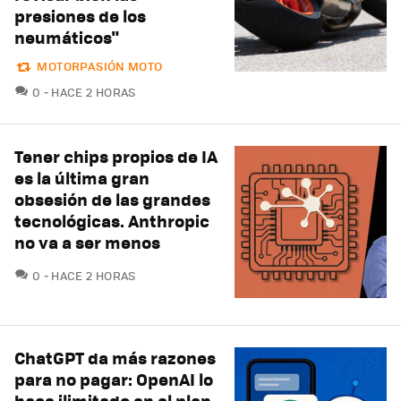
presiones de los
neumáticos"
MOTORPASIÓN MOTO
COMENTARIOS
0
HACE 2 HORAS
Tener chips propios de IA
es la última gran
obsesión de las grandes
tecnológicas. Anthropic
no va a ser menos
COMENTARIOS
0
HACE 2 HORAS
ChatGPT da más razones
para no pagar: OpenAI lo
hace ilimitado en el plan