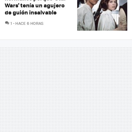
Wars' tenía un agujero
de guión insalvable
COMENTARIOS
1
HACE 6 HORAS