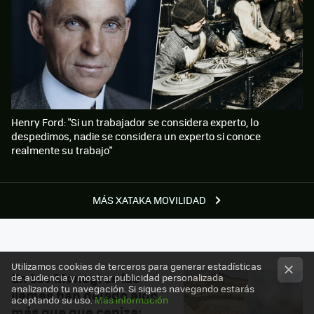
Henry Ford: "Si un trabajador se considera experto, lo
despedimos, nadie se considera un experto si conoce
realmente su trabajo"
MÁS XATAKA MOVILIDAD
Utilizamos cookies de terceros para generar estadísticas
En Los Monegros las
de audiencia y mostrar publicidad personalizada
analizando tu navegación. Si sigues navegando estarás
llamas han dejado algo
aceptando su uso.
Más información
más que que ceniza: