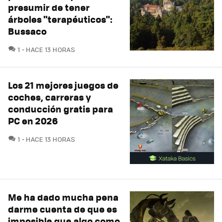
presumir de tener
árboles "terapéuticos":
Bussaco
COMENTARIOS
1
HACE 13 HORAS
Los 21 mejores juegos de
coches, carreras y
conducción gratis para
PC en 2026
COMENTARIOS
1
HACE 13 HORAS
Me ha dado mucha pena
darme cuenta de que es
imposible que algo como