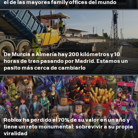
el de las mayores family offices del mundo
De Murcia a Almería hay 200 kilómetros y 10
horas de tren pasando por Madrid. Estamos un
pasito más cerca de cambiarlo
Roblox ha perdido el 70% de su valor en un año y
tiene un reto monumental: sobrevivir a su propia
viralidad