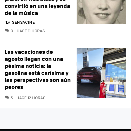
convirtió en una leyenda
de la música
SENSACINE
COMENTARIOS
0
HACE 11 HORAS
Las vacaciones de
agosto llegan con una
pésima noticia: la
gasolina está carísima y
las perspectivas son aún
peores
COMENTARIOS
5
HACE 12 HORAS