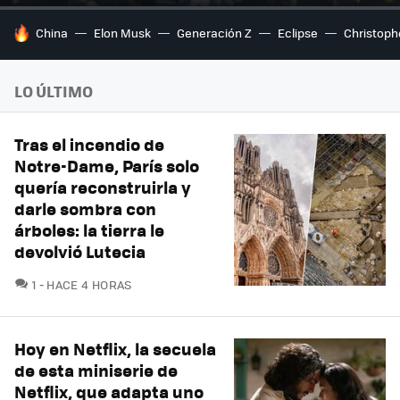
HOY SE HABLA DE
China
Elon Musk
Generación Z
Eclipse
Christoph
LO ÚLTIMO
Tras el incendio de
Notre-Dame, París solo
quería reconstruirla y
darle sombra con
árboles: la tierra le
devolvió Lutecia
COMENTARIOS
1
HACE 4 HORAS
Hoy en Netflix, la secuela
de esta miniserie de
Netflix, que adapta uno