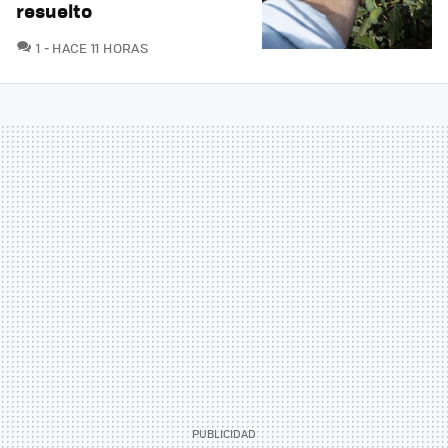
resuelto
COMENTARIOS
1
HACE 11 HORAS