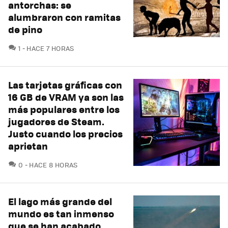
antorchas: se
alumbraron con ramitas
de pino
COMENTARIOS
1
HACE 7 HORAS
Las tarjetas gráficas con
16 GB de VRAM ya son las
más populares entre los
jugadores de Steam.
Justo cuando los precios
aprietan
COMENTARIOS
0
HACE 8 HORAS
El lago más grande del
mundo es tan inmenso
que se han acabado