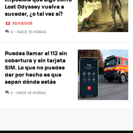
Lost Odyssey vuelva a
suceder, ¿o tal vez sí?
3DJUEGOS
COMENTARIOS
0
HACE 13 HORAS
Puedes llamar al 112 sin
cobertura y sin tarjeta
SIM. Lo que no puedes
dar por hecho es que
sepan dónde estás
COMENTARIOS
2
HACE 14 HORAS