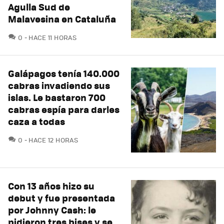
Agulla Sud de
Malavesina en Cataluña
COMENTARIOS
0
HACE 11 HORAS
Galápagos tenía 140.000
cabras invadiendo sus
islas. Le bastaron 700
cabras espía para darles
caza a todas
COMENTARIOS
0
HACE 12 HORAS
Con 13 años hizo su
debut y fue presentada
por Johnny Cash: le
pidieron tres bises y se