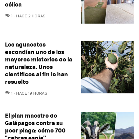
eólica
COMENTARIOS
1
HACE 2 HORAS
Los aguacates
escondían uno de los
mayores misterios de la
naturaleza. Unos
científicos al fin lo han
resuelto
COMENTARIOS
1
HACE 19 HORAS
El plan maestro de
Galápagos contra su
peor plaga: cómo 700
"cabras espía"