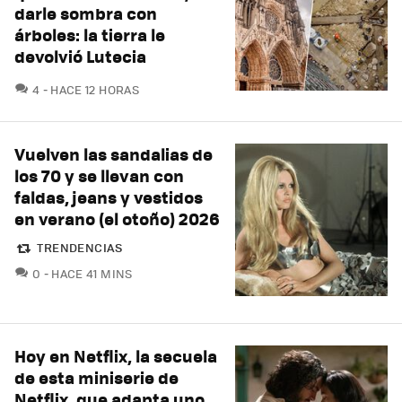
darle sombra con
árboles: la tierra le
devolvió Lutecia
COMENTARIOS
4
HACE 12 HORAS
Vuelven las sandalias de
los 70 y se llevan con
faldas, jeans y vestidos
en verano (el otoño) 2026
TRENDENCIAS
COMENTARIOS
0
HACE 41 MINS
Hoy en Netflix, la secuela
de esta miniserie de
Netflix, que adapta uno