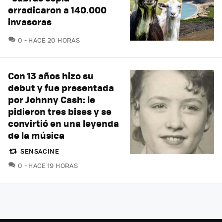
erradicaron a 140.000
invasoras
COMENTARIOS
0
HACE 20 HORAS
Con 13 años hizo su
debut y fue presentada
por Johnny Cash: le
pidieron tres bises y se
convirtió en una leyenda
de la música
SENSACINE
COMENTARIOS
0
HACE 19 HORAS