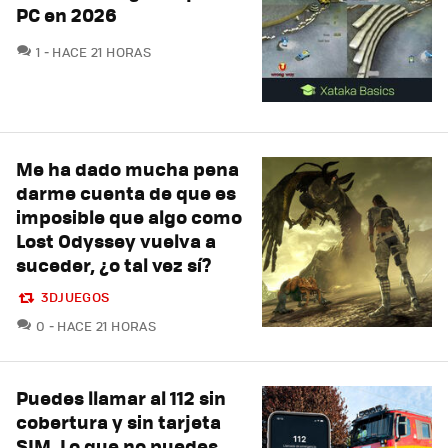
PC en 2026
COMENTARIOS
1
HACE 21 HORAS
Me ha dado mucha pena
darme cuenta de que es
imposible que algo como
Lost Odyssey vuelva a
suceder, ¿o tal vez sí?
3DJUEGOS
COMENTARIOS
0
HACE 21 HORAS
Puedes llamar al 112 sin
cobertura y sin tarjeta
SIM. Lo que no puedes