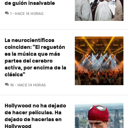
de guión insalvable
COMENTARIOS
1
HACE 14 HORAS
La neurocientíficos
coinciden: "El reguetón
es la música que más
partes del cerebro
activa, por encima de la
clásica"
COMENTARIOS
16
HACE 14 HORAS
Hollywood no ha dejado
de hacer películas. Ha
dejado de hacerlas en
Hollywood