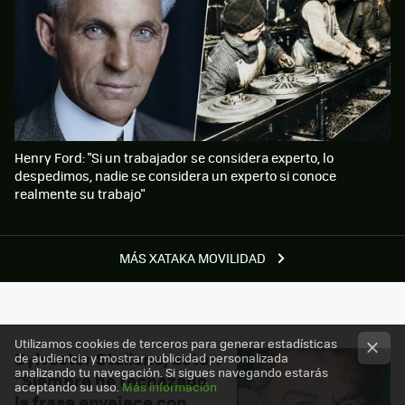
Henry Ford: "Si un trabajador se considera experto, lo
despedimos, nadie se considera un experto si conoce
realmente su trabajo"
MÁS XATAKA MOVILIDAD
Utilizamos cookies de terceros para generar estadísticas
Sylvester Stallone, actor:
de audiencia y mostrar publicidad personalizada
analizando tu navegación. Si sigues navegando estarás
"Siempre he rechazado
aceptando su uso.
Más información
la frase envejece con