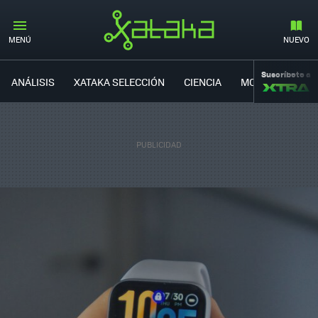
MENÚ
NUEVO
Suscríbete a
ANÁLISIS
XATAKA SELECCIÓN
CIENCIA
MOVILIDAD