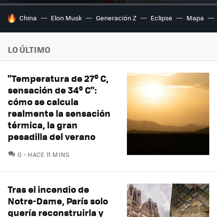
HOY SE HABLA DE
China
Elon Musk
Generación Z
Eclipse
Mapa
LO ÚLTIMO
"Temperatura de 27º C,
sensación de 34º C":
cómo se calcula
realmente la sensación
térmica, la gran
pesadilla del verano
COMENTARIOS
0
HACE 11 MINS
Tras el incendio de
Notre-Dame, París solo
quería reconstruirla y