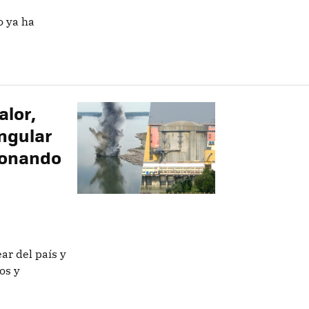
o ya ha
alor,
ngular
ionando
ar del país y
os y