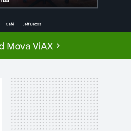
ida
Café
Jeff Bezos
ed Mova ViAX