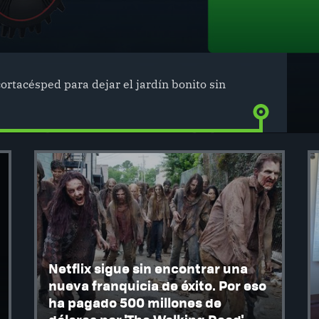
cortacésped para dejar el jardín bonito sin
Netflix sigue sin encontrar una
nueva franquicia de éxito. Por eso
ha pagado 500 millones de