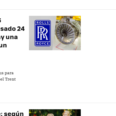
3
asado 24
ay una
 un
us para
el Trent
e: según