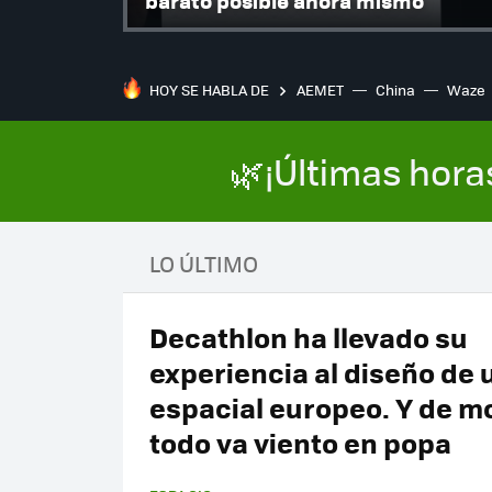
barato posible ahora mismo
HOY SE HABLA DE
AEMET
China
Waze
🌿¡Últimas hora
LO ÚLTIMO
Decathlon ha llevado su
experiencia al diseño de u
espacial europeo. Y de 
todo va viento en popa