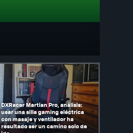
DXRacer Martian Pro, análisis:
usar una silla gaming eléctrica
con masaje y ventilador ha
resultado ser un camino solo de