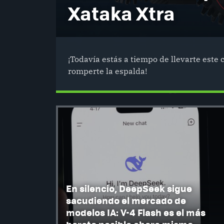
Xataka Xtra
¡Todavía estás a tiempo de llevarte este 
romperte la espalda!
En silencio, DeepSeek sigue
sacudiendo el mercado de
modelos IA: V-4 Flash es el más