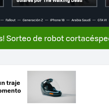
dólares por 'The Walking Dead'
Fallout
Generación Z
iPhone 18
Arabia Saudí
GTA VI
s! Sorteo de robot cortacésp
n traje
momento