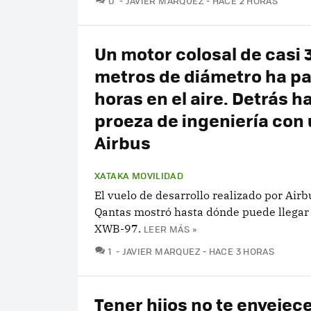
0
JAVIER MARQUEZ
HACE 2 HORAS
Un motor colosal de casi 
metros de diámetro ha p
horas en el aire. Detrás h
proeza de ingeniería con
Airbus
XATAKA MOVILIDAD
El vuelo de desarrollo realizado por Airb
Qantas mostró hasta dónde puede llegar 
XWB-97.
LEER MÁS »
COMENTARIOS
1
JAVIER MARQUEZ
HACE 3 HORAS
Tener hijos no te envejec