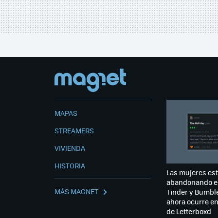
MAPAS
STREAMERS
VIVIENDA
HISTORIA
Las mujeres es
abandonando e
MÁS MAGNET
Tinder y Bumble
ahora ocurre e
de Letterboxd