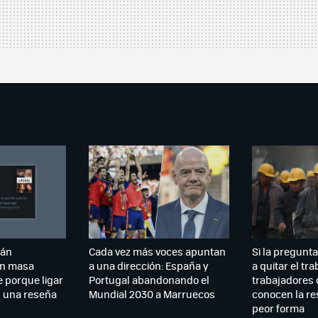
tán
Cada vez más voces apuntan
Si la pregunta 
n masa
a una dirección: España y
a quitar el tr
 porque ligar
Portugal abandonando el
trabajadores 
n una reseña
Mundial 2030 a Marruecos
conocen la re
peor forma