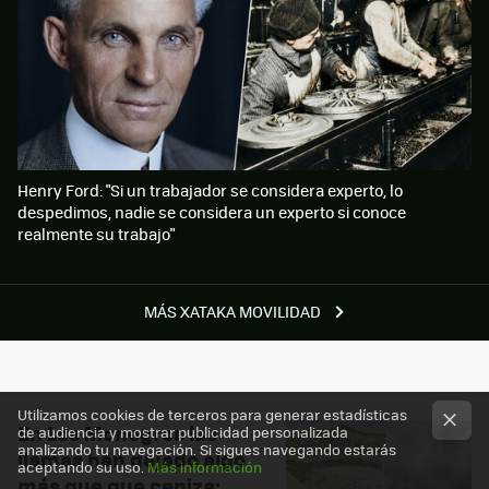
Henry Ford: "Si un trabajador se considera experto, lo
despedimos, nadie se considera un experto si conoce
realmente su trabajo"
MÁS XATAKA MOVILIDAD
Utilizamos cookies de terceros para generar estadísticas
En Los Monegros las
de audiencia y mostrar publicidad personalizada
analizando tu navegación. Si sigues navegando estarás
llamas han dejado algo
aceptando su uso.
Más información
más que que ceniza: