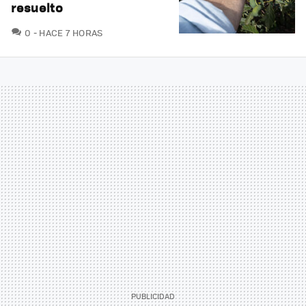
resuelto
COMENTARIOS
0
HACE 7 HORAS