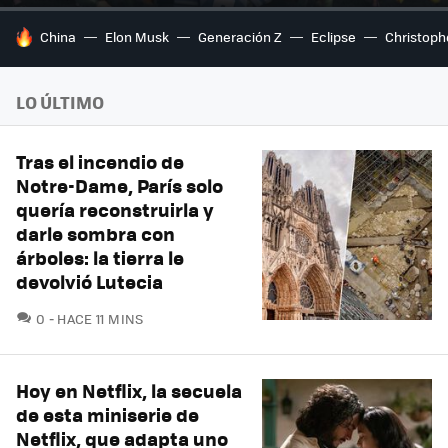
HOY SE HABLA DE
China
Elon Musk
Generación Z
Eclipse
Christoph
LO ÚLTIMO
Tras el incendio de
Notre-Dame, París solo
quería reconstruirla y
darle sombra con
árboles: la tierra le
devolvió Lutecia
COMENTARIOS
0
HACE 11 MINS
Hoy en Netflix, la secuela
de esta miniserie de
Netflix, que adapta uno