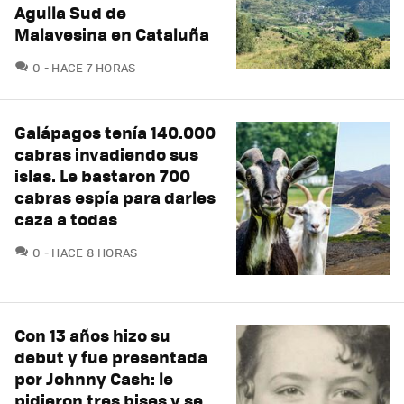
Agulla Sud de
Malavesina en Cataluña
COMENTARIOS
0
HACE 7 HORAS
Galápagos tenía 140.000
cabras invadiendo sus
islas. Le bastaron 700
cabras espía para darles
caza a todas
COMENTARIOS
0
HACE 8 HORAS
Con 13 años hizo su
debut y fue presentada
por Johnny Cash: le
pidieron tres bises y se