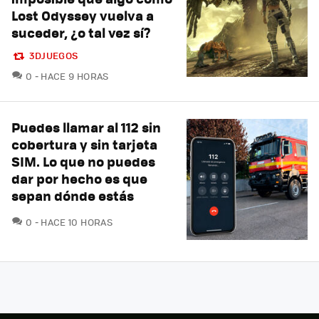
Lost Odyssey vuelva a
suceder, ¿o tal vez sí?
3DJUEGOS
COMENTARIOS
0
HACE 9 HORAS
Puedes llamar al 112 sin
cobertura y sin tarjeta
SIM. Lo que no puedes
dar por hecho es que
sepan dónde estás
COMENTARIOS
0
HACE 10 HORAS