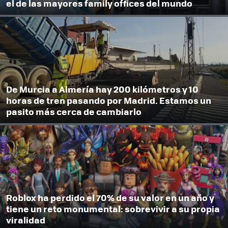
el de las mayores family offices del mundo
De Murcia a Almería hay 200 kilómetros y 10
horas de tren pasando por Madrid. Estamos un
pasito más cerca de cambiarlo
Roblox ha perdido el 70% de su valor en un año y
tiene un reto monumental: sobrevivir a su propia
viralidad