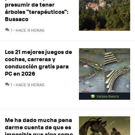
presumir de tener
árboles "terapéuticos":
Bussaco
COMENTARIOS
1
HACE 9 HORAS
Los 21 mejores juegos de
coches, carreras y
conducción gratis para
PC en 2026
COMENTARIOS
1
HACE 9 HORAS
Me ha dado mucha pena
darme cuenta de que es
imposible que algo como