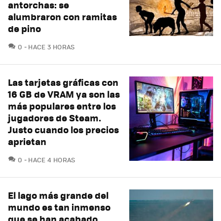
antorchas: se
alumbraron con ramitas
de pino
COMENTARIOS
0
HACE 3 HORAS
Las tarjetas gráficas con
16 GB de VRAM ya son las
más populares entre los
jugadores de Steam.
Justo cuando los precios
aprietan
COMENTARIOS
0
HACE 4 HORAS
El lago más grande del
mundo es tan inmenso
que se han acabado