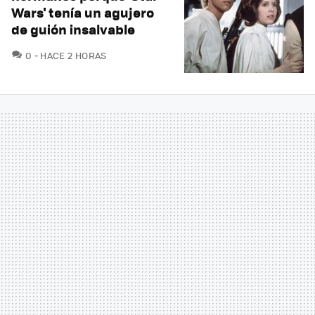
Wars' tenía un agujero
de guión insalvable
COMENTARIOS
0
HACE 2 HORAS