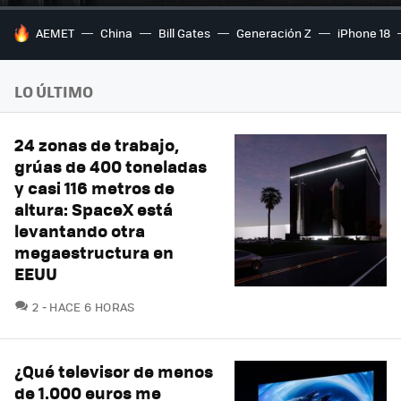
HOY SE HABLA DE
AEMET
China
Bill Gates
Generación Z
iPhone 18
LO ÚLTIMO
24 zonas de trabajo,
grúas de 400 toneladas
y casi 116 metros de
altura: SpaceX está
levantando otra
megaestructura en
EEUU
COMENTARIOS
2
HACE 6 HORAS
¿Qué televisor de menos
de 1.000 euros me