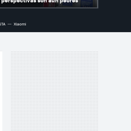
perspectivas son aún peores
GTA
Xiaomi