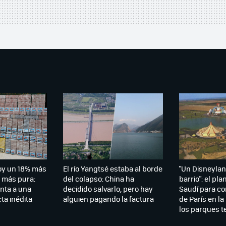
hoy un 18% más
El río Yangtsé estaba al borde
"Un Disneylan
 más pura:
del colapso: China ha
barrio": el pla
nta a una
decidido salvarlo, pero hay
Saudí para co
ta inédita
alguien pagando la factura
de París en l
los parques t