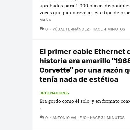
aprobados para 1.000 plazas disponibles
voces que piden revisar este tipo de pro
MÁS »
COMENTARIOS
0
YÚBAL FERNÁNDEZ
HACE 4 MINUTOS
El primer cable Ethernet d
historia era amarillo "196
Corvette" por una razón 
tenía nada de estética
ORDENADORES
Era gordo como él solo, y en formato coax
»
COMENTARIOS
0
ANTONIO VALLEJO
HACE 34 MINUTOS