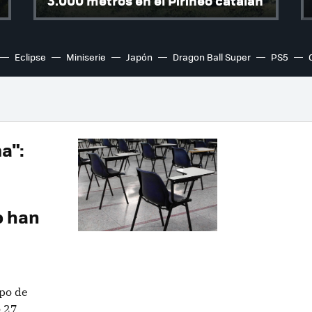
3.000 metros en el Pirineo catalán
Eclipse
Miniserie
Japón
Dragon Ball Super
PS5
a":
o han
rpo de
o 27