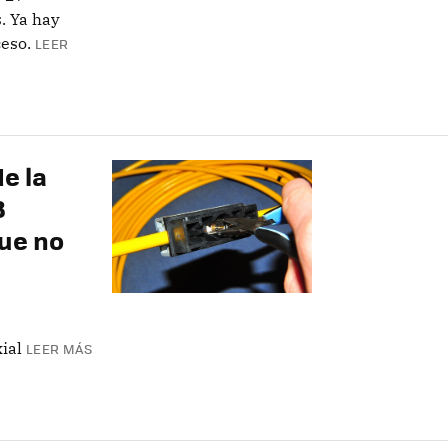
. Ya hay
ceso.
LEER
e la
8
que no
ial
LEER MÁS