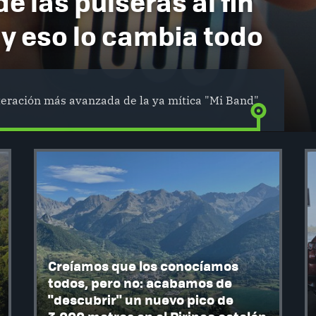
de las pulseras al fin
 y eso lo cambia todo
iteración más avanzada de la ya mítica "Mi Band"
Creíamos que los conocíamos
todos, pero no: acabamos de
"descubrir" un nuevo pico de