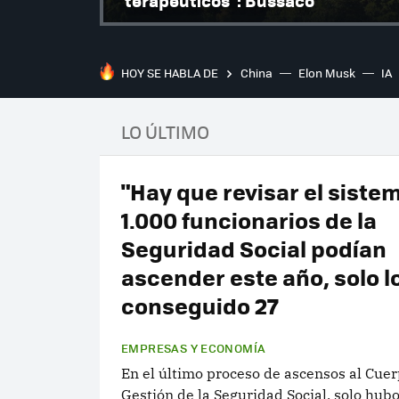
"terapéuticos": Bussaco
HOY SE HABLA DE
China
Elon Musk
IA
LO ÚLTIMO
"Hay que revisar el sistem
1.000 funcionarios de la
Seguridad Social podían
ascender este año, solo l
conseguido 27
EMPRESAS Y ECONOMÍA
En el último proceso de ascensos al Cue
Gestión de la Seguridad Social, solo hub