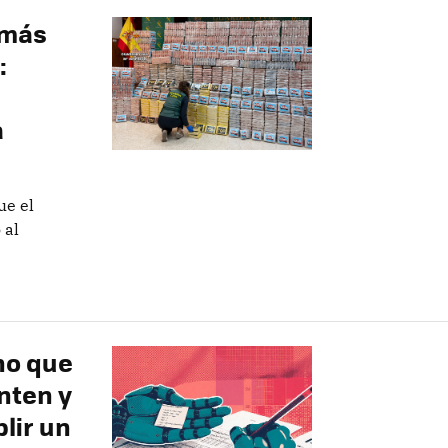
 más
:
a
ue el
 al
no que
nten y
lir un