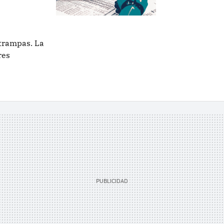
trampas. La
res