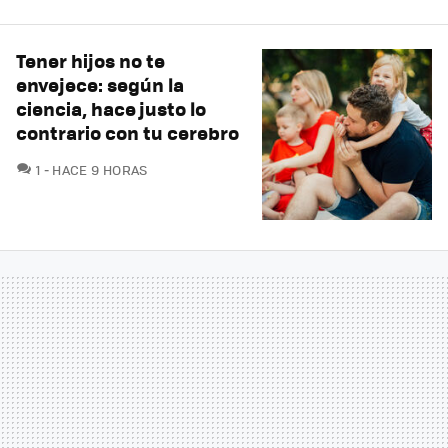
Tener hijos no te
envejece: según la
ciencia, hace justo lo
contrario con tu cerebro
COMENTARIOS
1
HACE 9 HORAS