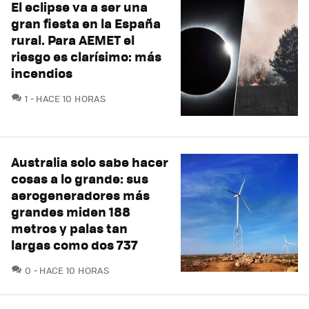
El eclipse va a ser una
gran fiesta en la España
rural. Para AEMET el
riesgo es clarísimo: más
incendios
COMENTARIOS
1
HACE 10 HORAS
Australia solo sabe hacer
cosas a lo grande: sus
aerogeneradores más
grandes miden 188
metros y palas tan
largas como dos 737
COMENTARIOS
0
HACE 10 HORAS