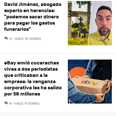
David Jiménez, abogado
experto en herencias:
"podemos sacar dinero
para pagar los gastos
funerarios"
COMENTARIOS
0
HACE 10 HORAS
eBay envió cucarachas
vivas a dos periodistas
que criticaban a la
empresa: la venganza
corporativa les ha salido
por 56 millones
COMENTARIOS
8
HACE 11 HORAS