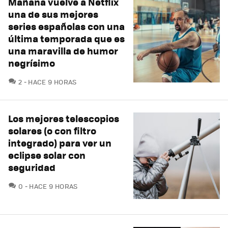
Mañana vuelve a Netflix
una de sus mejores
series españolas con una
última temporada que es
una maravilla de humor
negrísimo
COMENTARIOS
2
HACE 9 HORAS
Los mejores telescopios
solares (o con filtro
integrado) para ver un
eclipse solar con
seguridad
COMENTARIOS
0
HACE 9 HORAS