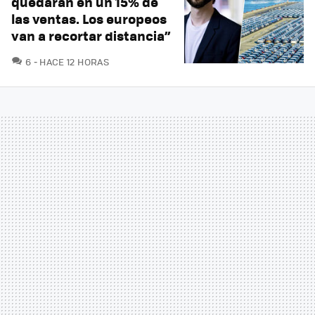
quedarán en un 15% de
las ventas. Los europeos
van a recortar distancia”
COMENTARIOS
6
HACE 12 HORAS