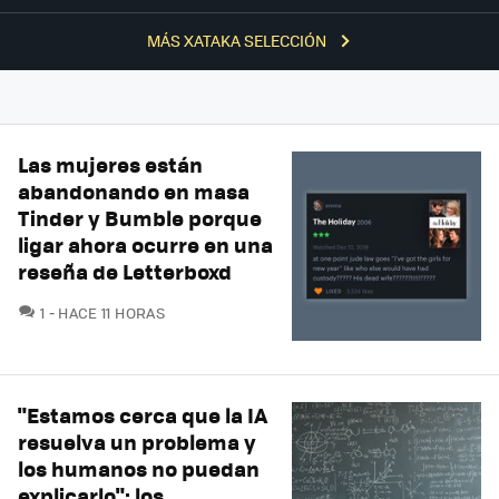
MÁS XATAKA SELECCIÓN
Las mujeres están
abandonando en masa
Tinder y Bumble porque
ligar ahora ocurre en una
reseña de Letterboxd
COMENTARIOS
1
HACE 11 HORAS
"Estamos cerca que la IA
resuelva un problema y
los humanos no puedan
explicarlo": los