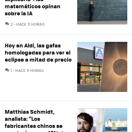
matemáticos opinan
sobre la IA
COMENTARIOS
2
HACE 11 HORAS
Hoy en Aldi, las gafas
homologadas para ver el
eclipse a mitad de precio
COMENTARIOS
1
HACE 11 HORAS
Matthias Schmidt,
analista: "Los
fabricantes chinos se