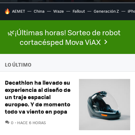
HOY SE HABLA DE
AEMET
China
Waze
Fallout
Generación Z
iPh
🌿¡Últimas horas! Sorteo de robot
cortacésped Mova ViAX
LO ÚLTIMO
Decathlon ha llevado su
experiencia al diseño de
un traje espacial
europeo. Y de momento
todo va viento en popa
COMENTARIOS
0
HACE 6 HORAS