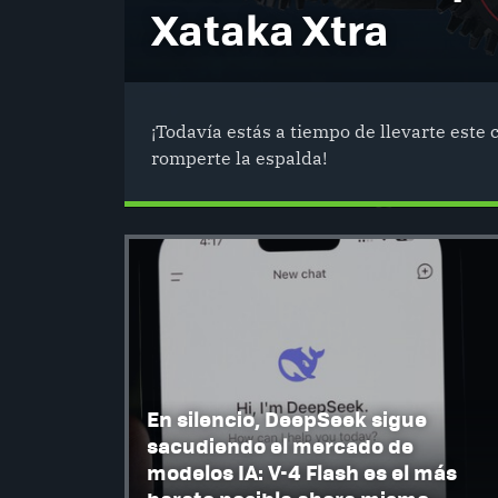
Xataka Xtra
¡Todavía estás a tiempo de llevarte este 
romperte la espalda!
En silencio, DeepSeek sigue
sacudiendo el mercado de
modelos IA: V-4 Flash es el más