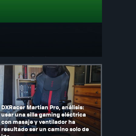
DXRacer Martian Pro, análisis:
usar una silla gaming eléctrica
con masaje y ventilador ha
resultado ser un camino solo de