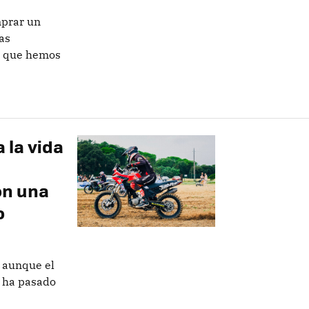
mprar un
as
as que hemos
a la vida
on una
o
 aunque el
o ha pasado