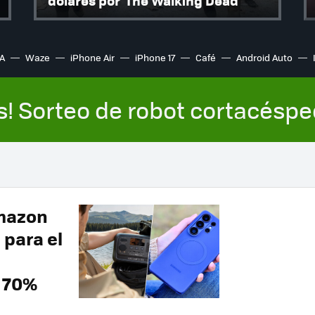
dólares por 'The Walking Dead'
A
Waze
iPhone Air
iPhone 17
Café
Android Auto
s! Sorteo de robot cortacésp
Amazon
 para el
 70%