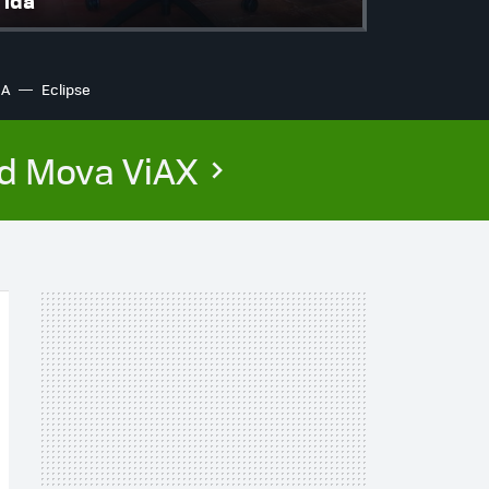
ida
IA
Eclipse
ed Mova ViAX