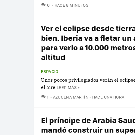
COMENTARIOS
0
HACE 8 MINUTOS
Ver el eclipse desde tierr
bien. Iberia va a fletar un
para verlo a 10.000 metro
altitud
ESPACIO
Unos pocos privilegiados verán el eclips
el aire
LEER MÁS »
COMENTARIOS
1
AZUCENA MARTÍN
HACE UNA HORA
El príncipe de Arabia Sau
mandó construir un supe