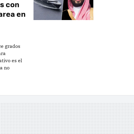
es con
area en
ce grados
ara
tivo es el
ra no