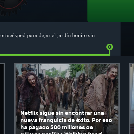
cortacésped para dejar el jardín bonito sin
Netflix sigue sin encontrar una
nueva franquicia de éxito. Por eso
ha pagado 500 millones de