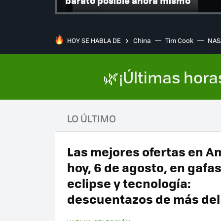
barato posible ahora mismo
HOY SE HABLA DE
China
Tim Cook
NAS
🌿¡Últimas hora
LO ÚLTIMO
Las mejores ofertas en 
hoy, 6 de agosto, en gafas
eclipse y tecnología:
descuentazos de más del