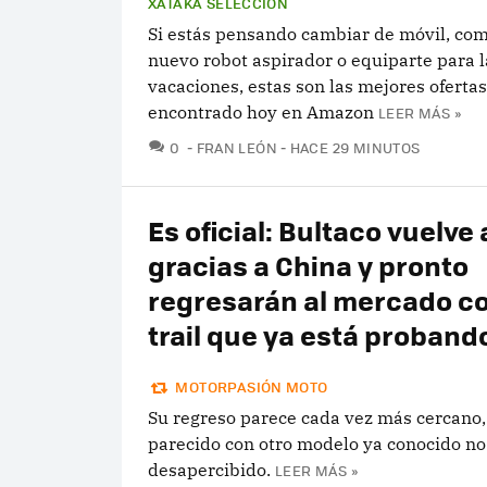
XATAKA SELECCIÓN
Si estás pensando cambiar de móvil, co
nuevo robot aspirador o equiparte para l
vacaciones, estas son las mejores ofert
encontrado hoy en Amazon
LEER MÁS »
COMENTARIOS
0
FRAN LEÓN
HACE 29 MINUTOS
Es oficial: Bultaco vuelve 
gracias a China y pronto
regresarán al mercado c
trail que ya está proband
MOTORPASIÓN MOTO
Su regreso parece cada vez más cercano,
parecido con otro modelo ya conocido n
desapercibido.
LEER MÁS »